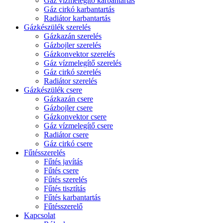
Gáz vízmelegítő karbantartás
Gáz cirkó karbantartás
Radiátor karbantartás
Gázkészülék szerelés
Gázkazán szerelés
Gázbojler szerelés
Gázkonvektor szerelés
Gáz vízmelegítő szerelés
Gáz cirkó szerelés
Radiátor szerelés
Gázkészülék csere
Gázkazán csere
Gázbojler csere
Gázkonvektor csere
Gáz vízmelegítő csere
Radiátor csere
Gáz cirkó csere
Fűtésszerelés
Fűtés javítás
Fűtés csere
Fűtés szerelés
Fűtés tisztítás
Fűtés karbantartás
Fűtésszerelő
Kapcsolat