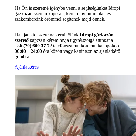
Ha Ön is szeretné igénybe venni a segítségünket Idropi
gázkazán szerelő kapcsán, kérem hívjon minket és
szakembereink örömmel segítenek majd önnek.
Ha ajánlatot szeretne kérni tőlünk
Idropi gázkazán
szerelő
kapcsán kérem hívja ügyfélszolgálatunkat a
+36 (70) 600 37 72
telefonszámunkon munkanapokon
00:00 – 24:00
óra között vagy kattintson az ajánlatkérő
gombra.
Ajánlatkérés