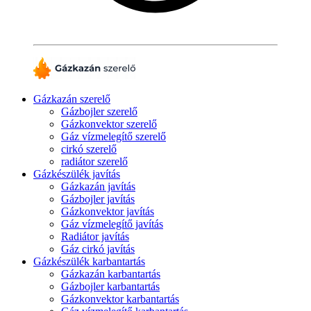
Gázkazán szerelő
Gázbojler szerelő
Gázkonvektor szerelő
Gáz vízmelegítő szerelő
cirkó szerelő
radiátor szerelő
Gázkészülék javítás
Gázkazán javítás
Gázbojler javítás
Gázkonvektor javítás
Gáz vízmelegítő javítás
Radiátor javítás
Gáz cirkó javítás
Gázkészülék karbantartás
Gázkazán karbantartás
Gázbojler karbantartás
Gázkonvektor karbantartás