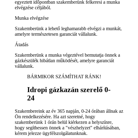
egyeztett időpontban szakemberünk felkeresi a munka
elvégzése céljából.
Munka elvégzése
Szakemberünk a lehető leghamarabb elvégzi a munkát,
amelyre természetesen garanciát vállalunk.
Átadás
Szakemberünk a munka végeztével bemutatja önnek a
gázkészülék hibátlan működését, amelyre garanciát
vállalunk.
BÁRMIKOR SZÁMÍTHAT RÁNK!
Idropi gázkazán szerelő 0-
24
Szakembereink az év 365 napján, 0-24 órában állnak az
Ön rendelkezésére. Ha azt szeretné, hogy
szakemberünk 1 órán belül kiérkezen a helyszínre,
hogy segíthessen önnek a "vészhelyzet" elhárításában,
kérem jelezze ügyfélszolgálatunknak.