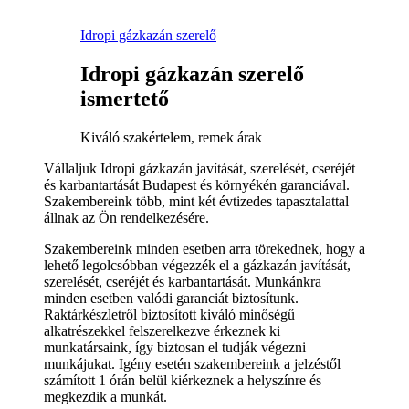
Idropi gázkazán szerelő
Idropi gázkazán szerelő
ismertető
Kiváló szakértelem, remek árak
Vállaljuk Idropi gázkazán javítását, szerelését, cseréjét
és karbantartását Budapest és környékén garanciával.
Szakembereink több, mint két évtizedes tapasztalattal
állnak az Ön rendelkezésére.
Szakembereink minden esetben arra törekednek, hogy a
lehető legolcsóbban végezzék el a gázkazán javítását,
szerelését, cseréjét és karbantartását. Munkánkra
minden esetben valódi garanciát biztosítunk.
Raktárkészletről biztosított kiváló minőségű
alkatrészekkel felszerelkezve érkeznek ki
munkatársaink, így biztosan el tudják végezni
munkájukat. Igény esetén szakembereink a jelzéstől
számított 1 órán belül kiérkeznek a helyszínre és
megkezdik a munkát.