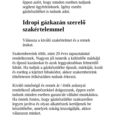
éppen azért, hogy minden esetben tudjunk
segíteni ügyfeleinknek. Igény esetén
gázkészüléket is tudunk adni.
Idropi gázkazán szerelő
szakértelemmel
Válassza a kiváló szakértelmet és a remek
árakat.
Szakembereink több, mint 20 éves tapasztalattal
rendelkeznek. Nagyon jól ismerik a különféle márkájú
és típusú kazánokat és azok leggyakrabban felmerülő
hibáit. Ha tudjuk a gázkészüléke típusát, márkáját, korát
és esetleg a kijelzet hibakódot, akkor szakembereink
tökéletesen felkészülten tudnak érkezni.
Kiváló minőségű és remek ár / érték aránnyal
rendelkező alkatrészekkel dolgozzunk, éppen ezért
tudunk minden esetben garanciát vállalni munkánkra.
Ha önnek fontos, hogy gázkészüléke szakszerűen
legyen javítva és olyan alkatrészek kerüljenek be
készülékébe, amelyek sokáig kiszolgálják, akkor
válasszon minket.