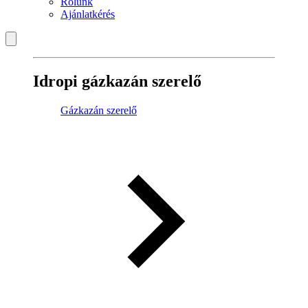
Rólunk
Ajánlatkérés
Idropi gázkazán szerelő
Gázkazán szerelő