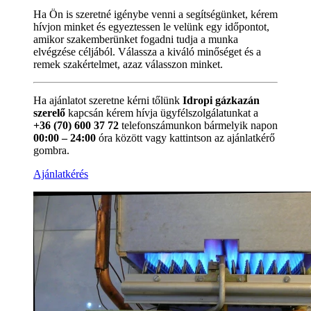
Ha Ön is szeretné igénybe venni a segítségünket, kérem
hívjon minket és egyeztessen le velünk egy időpontot,
amikor szakemberünket fogadni tudja a munka
elvégzése céljából. Válassza a kiváló minőséget és a
remek szakértelmet, azaz válasszon minket.
Ha ajánlatot szeretne kérni tőlünk
Idropi gázkazán
szerelő
kapcsán kérem hívja ügyfélszolgálatunkat a
+36 (70) 600 37 72
telefonszámunkon bármelyik napon
00:00 – 24:00
óra között vagy kattintson az ajánlatkérő
gombra.
Ajánlatkérés