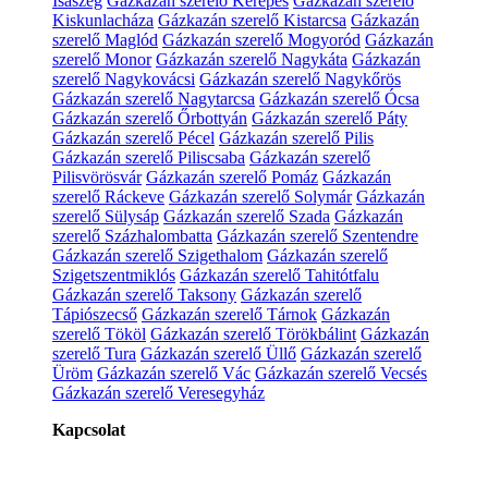
Isaszeg
Gázkazán szerelő Kerepes
Gázkazán szerelő
Kiskunlacháza
Gázkazán szerelő Kistarcsa
Gázkazán
szerelő Maglód
Gázkazán szerelő Mogyoród
Gázkazán
szerelő Monor
Gázkazán szerelő Nagykáta
Gázkazán
szerelő Nagykovácsi
Gázkazán szerelő Nagykőrös
Gázkazán szerelő Nagytarcsa
Gázkazán szerelő Ócsa
Gázkazán szerelő Őrbottyán
Gázkazán szerelő Páty
Gázkazán szerelő Pécel
Gázkazán szerelő Pilis
Gázkazán szerelő Piliscsaba
Gázkazán szerelő
Pilisvörösvár
Gázkazán szerelő Pomáz
Gázkazán
szerelő Ráckeve
Gázkazán szerelő Solymár
Gázkazán
szerelő Sülysáp
Gázkazán szerelő Szada
Gázkazán
szerelő Százhalombatta
Gázkazán szerelő Szentendre
Gázkazán szerelő Szigethalom
Gázkazán szerelő
Szigetszentmiklós
Gázkazán szerelő Tahitótfalu
Gázkazán szerelő Taksony
Gázkazán szerelő
Tápiószecső
Gázkazán szerelő Tárnok
Gázkazán
szerelő Tököl
Gázkazán szerelő Törökbálint
Gázkazán
szerelő Tura
Gázkazán szerelő Üllő
Gázkazán szerelő
Üröm
Gázkazán szerelő Vác
Gázkazán szerelő Vecsés
Gázkazán szerelő Veresegyház
Kapcsolat