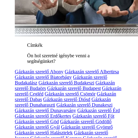
Címkék
Ön hol szeretné igénybe venni a
segítségünket?
Gázkazán szerelő Abony
Gázkazán szerelő Albertirsa
Gázkazán szerelő Biatorbágy
Gázkazán szerelő
Budakalász
Gázkazán szerelő Budakeszi
Gázkazán
szerelő Budaörs
Gázkazán szerelő Budapest
Gázkazán
szerelő Cegléd
Gázkazán szerelő Csömör
Gázkazán
szerelő Dabas
Gázkazán szerelő Diósd
Gázkazán
szerelő Dunaharaszti
Gázkazán szerelő Dunakeszi
Gázkazán szerelő Dunavarsány
Gázkazán szerelő Érd
Gázkazán szerelő Erdőkertes
Gázkazán szerelő Fót
Gázkazán szerelő Göd
Gázkazán szerelő Gödöllő
Gázkazán szerelő Gyál
Gázkazán szerelő Gyömrő
Gázkazán szerelő Halásztelek
Gázkazán szerelő