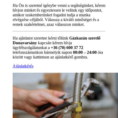
Ha Ön is szeretné igénybe venni a segítségünket, kérem
hívjon minket és egyeztessen le velünk egy időpontot,
amikor szakemberünket fogadni tudja a munka
elvégzése céljából. Válassza a kiváló minőséget és a
remek szakértelmet, azaz válasszon minket.
Ha ajánlatot szeretne kérni tőlünk
Gázkazán szerelő
Dunavarsány
kapcsán kérem hívja
ügyfélszolgálatunkat a
+36 (70) 600 37 72
telefonszámunkon bármelyik napon
00:00 – 24:00
óra
között vagy kattintson az ajánlatkérő gombra.
Ajánlatkérés