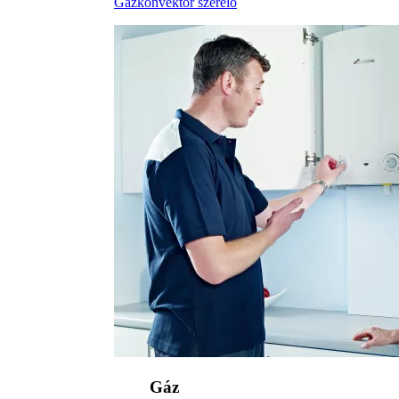
Gázkonvektor szerelő
Gáz