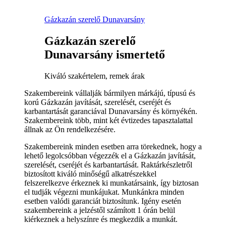
Gázkazán szerelő Dunavarsány
Gázkazán szerelő
Dunavarsány ismertető
Kiváló szakértelem, remek árak
Szakembereink vállalják bármilyen márkájú, típusú és
korú Gázkazán javítását, szerelését, cseréjét és
karbantartását garanciával Dunavarsány és környékén.
Szakembereink több, mint két évtizedes tapasztalattal
állnak az Ön rendelkezésére.
Szakembereink minden esetben arra törekednek, hogy a
lehető legolcsóbban végezzék el a Gázkazán javítását,
szerelését, cseréjét és karbantartását. Raktárkészletről
biztosított kiváló minőségű alkatrészekkel
felszerelkezve érkeznek ki munkatársaink, így biztosan
el tudják végezni munkájukat. Munkánkra minden
esetben valódi garanciát biztosítunk. Igény esetén
szakembereink a jelzéstől számított 1 órán belül
kiérkeznek a helyszínre és megkezdik a munkát.