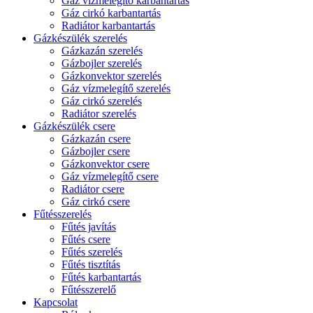
Gáz vízmelegítő karbantartás
Gáz cirkó karbantartás
Radiátor karbantartás
Gázkészülék szerelés
Gázkazán szerelés
Gázbojler szerelés
Gázkonvektor szerelés
Gáz vízmelegítő szerelés
Gáz cirkó szerelés
Radiátor szerelés
Gázkészülék csere
Gázkazán csere
Gázbojler csere
Gázkonvektor csere
Gáz vízmelegítő csere
Radiátor csere
Gáz cirkó csere
Fűtésszerelés
Fűtés javítás
Fűtés csere
Fűtés szerelés
Fűtés tisztítás
Fűtés karbantartás
Fűtésszerelő
Kapcsolat