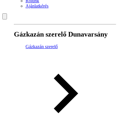
Rólunk
Ajánlatkérés
Gázkazán szerelő Dunavarsány
Gázkazán szerelő