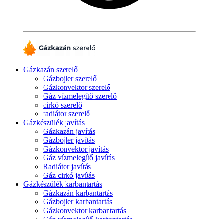
Gázkazán szerelő
Gázbojler szerelő
Gázkonvektor szerelő
Gáz vízmelegítő szerelő
cirkó szerelő
radiátor szerelő
Gázkészülék javítás
Gázkazán javítás
Gázbojler javítás
Gázkonvektor javítás
Gáz vízmelegítő javítás
Radiátor javítás
Gáz cirkó javítás
Gázkészülék karbantartás
Gázkazán karbantartás
Gázbojler karbantartás
Gázkonvektor karbantartás