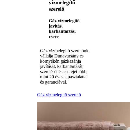
vízmelegítő
szerelő
Gáz vízmelegítő
javítás,
karbantartás,
csere
Gáz vízmelegítő szerelőnk
vállalja Dunavarsány és
környékén gázkazánja
javítását, karbantartását,
szerelését és cseréjét több,
mint 20 éves tapasztalattal
és garanciával.
Gáz vízmelegítő szerelő