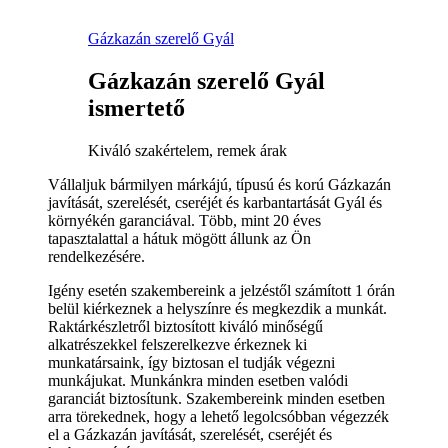
Gázkazán szerelő Gyál
Gázkazán szerelő Gyál
ismertető
Kiváló szakértelem, remek árak
Vállaljuk bármilyen márkájú, típusú és korú Gázkazán
javítását, szerelését, cseréjét és karbantartását Gyál és
környékén garanciával. Több, mint 20 éves
tapasztalattal a hátuk mögött állunk az Ön
rendelkezésére.
Igény esetén szakembereink a jelzéstől számított 1 órán
belül kiérkeznek a helyszínre és megkezdik a munkát.
Raktárkészletről biztosított kiváló minőségű
alkatrészekkel felszerelkezve érkeznek ki
munkatársaink, így biztosan el tudják végezni
munkájukat. Munkánkra minden esetben valódi
garanciát biztosítunk. Szakembereink minden esetben
arra törekednek, hogy a lehető legolcsóbban végezzék
el a Gázkazán javítását, szerelését, cseréjét és