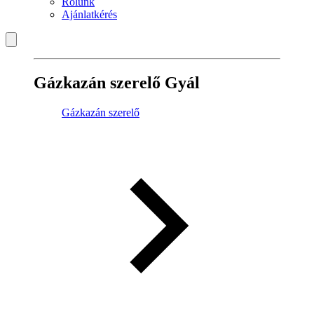
Rólunk
Ajánlatkérés
Gázkazán szerelő Gyál
Gázkazán szerelő