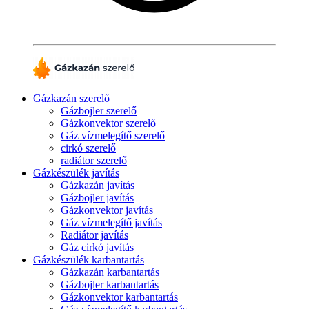
Gázkazán szerelő
Gázbojler szerelő
Gázkonvektor szerelő
Gáz vízmelegítő szerelő
cirkó szerelő
radiátor szerelő
Gázkészülék javítás
Gázkazán javítás
Gázbojler javítás
Gázkonvektor javítás
Gáz vízmelegítő javítás
Radiátor javítás
Gáz cirkó javítás
Gázkészülék karbantartás
Gázkazán karbantartás
Gázbojler karbantartás
Gázkonvektor karbantartás