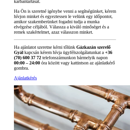
karbantartását.
Ha Ön is szeretné igénybe venni a segítségünket, kérem
hívjon minket és egyeztessen le velünk egy időpontot,
amikor szakemberünket fogadni tudja a munka
elvégzése céljából. Válassza a kiváló minőséget és a
remek szakértelmet, azaz válasszon minket.
Ha ajánlatot szeretne kérni tőlünk
Gázkazán szerelő
Gyál
kapcsán kérem hívja ügyfélszolgálatunkat a
+36
(70) 600 37 72
telefonszámunkon bármelyik napon
00:00 – 24:00
óra között vagy kattintson az ajánlatkérő
gombra.
Ajánlatkérés