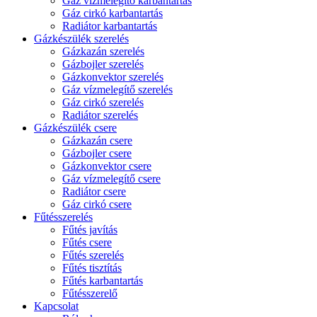
Gáz vízmelegítő karbantartás
Gáz cirkó karbantartás
Radiátor karbantartás
Gázkészülék szerelés
Gázkazán szerelés
Gázbojler szerelés
Gázkonvektor szerelés
Gáz vízmelegítő szerelés
Gáz cirkó szerelés
Radiátor szerelés
Gázkészülék csere
Gázkazán csere
Gázbojler csere
Gázkonvektor csere
Gáz vízmelegítő csere
Radiátor csere
Gáz cirkó csere
Fűtésszerelés
Fűtés javítás
Fűtés csere
Fűtés szerelés
Fűtés tisztítás
Fűtés karbantartás
Fűtésszerelő
Kapcsolat