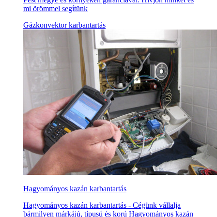
mi örömmel segítünk
Gázkonvektor karbantartás
Hagyományos kazán karbantartás
Hagyományos kazán karbantartás - Cégünk vállalja
bármilyen márkájú, típusú és korú Hagyományos kazán