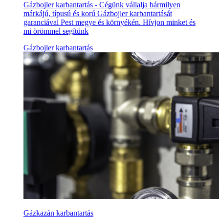
Gázbojler karbantartás - Cégünk vállalja bármilyen
márkájú, típusú és korú Gázbojler karbantartását
garanciával Pest megye és környékén. Hívjon minket és
mi örömmel segítünk
Gázbojler karbantartás
Gázkazán karbantartás