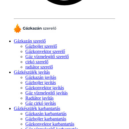
Gázkazán szerelő
Gázbojler szerelő
Gázkonvektor szerelő
Gáz vízmelegítő szerelő
cirkó szerelő
radiátor szerelő
Gázkészülék javítás
Gázkazán javítás
Gázbojler javítás
Gázkonvektor javítás
Gáz vízmelegítő javítás
Radiátor javítás
Gáz cirkó javítás
Gázkészülék karbantartás
Gázkazán karbantartás
Gázbojler karbantartás
Gázkonvektor karbantartás