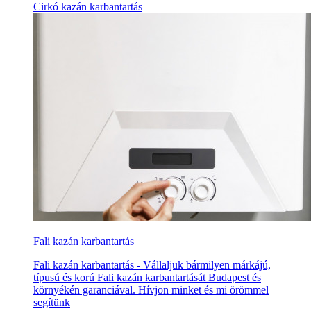
Cirkó kazán karbantartás
Fali kazán karbantartás
Fali kazán karbantartás - Vállaljuk bármilyen márkájú,
típusú és korú Fali kazán karbantartását Budapest és
környékén garanciával. Hívjon minket és mi örömmel
segítünk