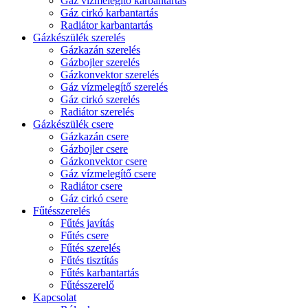
Gáz vízmelegítő karbantartás
Gáz cirkó karbantartás
Radiátor karbantartás
Gázkészülék szerelés
Gázkazán szerelés
Gázbojler szerelés
Gázkonvektor szerelés
Gáz vízmelegítő szerelés
Gáz cirkó szerelés
Radiátor szerelés
Gázkészülék csere
Gázkazán csere
Gázbojler csere
Gázkonvektor csere
Gáz vízmelegítő csere
Radiátor csere
Gáz cirkó csere
Fűtésszerelés
Fűtés javítás
Fűtés csere
Fűtés szerelés
Fűtés tisztítás
Fűtés karbantartás
Fűtésszerelő
Kapcsolat