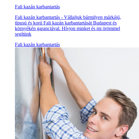
Fali kazán karbantartás
Fali kazán karbantartás - Vállaljuk bármilyen márkájú,
típusú és korú Fali kazán karbantartását Budapest és
környékén garanciával. Hívjon minket és mi örömmel
segítünk
Fali kazán karbantartás