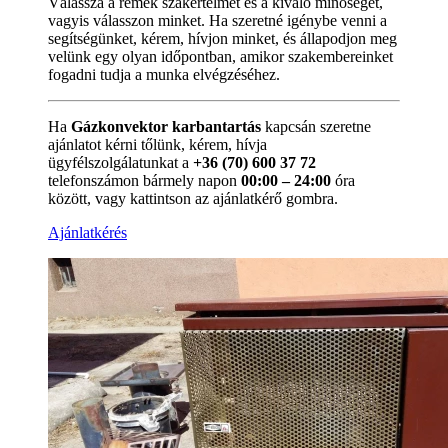
Válassza a remek szakértelmet és a kiváló minőséget,
vagyis válasszon minket. Ha szeretné igénybe venni a
segítségünket, kérem, hívjon minket, és állapodjon meg
velünk egy olyan időpontban, amikor szakembereinket
fogadni tudja a munka elvégzéséhez.
Ha
Gázkonvektor karbantartás
kapcsán szeretne
ajánlatot kérni tőlünk, kérem, hívja
ügyfélszolgálatunkat a
+36 (70) 600 37 72
telefonszámon bármely napon
00:00 – 24:00
óra
között, vagy kattintson az ajánlatkérő gombra.
Ajánlatkérés