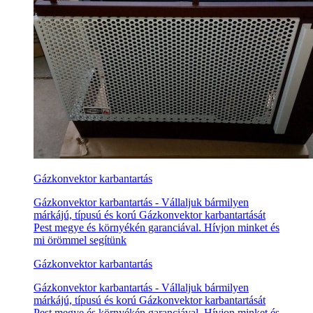
Gázkonvektor karbantartás
Gázkonvektor karbantartás - Vállaljuk bármilyen
márkájú, típusú és korú Gázkonvektor karbantartását
Pest megye és környékén garanciával. Hívjon minket és
mi örömmel segítünk
Gázkonvektor karbantartás
Gázkonvektor karbantartás - Vállaljuk bármilyen
márkájú, típusú és korú Gázkonvektor karbantartását
Pest megye és környékén garanciával. Hívjon minket és