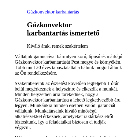
Gázkonvektor karbantartás
Gázkonvektor
karbantartás ismertető
Kiváló árak, remek szakértelem
Vállaljuk garanciával bármilyen korú, típusú és márkájú
Gázkonvektor karbantartását Pest megye és környékén.
Több mint 20 éves tapasztalattal a hátunk mögött állunk
az Ön rendelkezésére.
Szakembereink az észlelést követően legfeljebb 1 órán
belül megérkeznek a helyszínre és elkezdik a munkát.
Minden helyzetben arra törekednek, hogy a
Gázkonvektor karbantartása a lehető legkedvezőbb áru
legyen. Munkánkra minden esetben valódi garanciát
vállalunk. Munkatársaink kiváló minőségű
alkatrészekkel érkeznek, amelyeket raktárkészletről
biztosítunk, így a feladataikat biztosan el tudják
végezni.