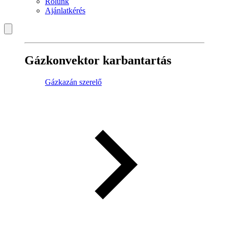
Rólunk
Ajánlatkérés
Gázkonvektor karbantartás
Gázkazán szerelő