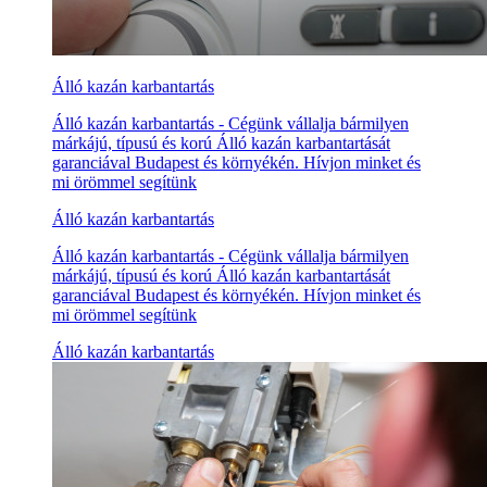
Álló kazán karbantartás
Álló kazán karbantartás - Cégünk vállalja bármilyen
márkájú, típusú és korú Álló kazán karbantartását
garanciával Budapest és környékén. Hívjon minket és
mi örömmel segítünk
Álló kazán karbantartás
Álló kazán karbantartás - Cégünk vállalja bármilyen
márkájú, típusú és korú Álló kazán karbantartását
garanciával Budapest és környékén. Hívjon minket és
mi örömmel segítünk
Álló kazán karbantartás