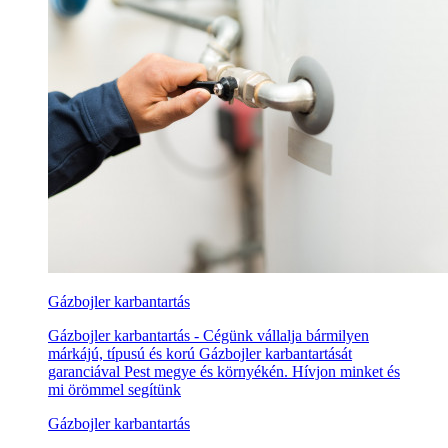
Gázbojler karbantartás
Gázbojler karbantartás - Cégünk vállalja bármilyen
márkájú, típusú és korú Gázbojler karbantartását
garanciával Pest megye és környékén. Hívjon minket és
mi örömmel segítünk
Gázbojler karbantartás