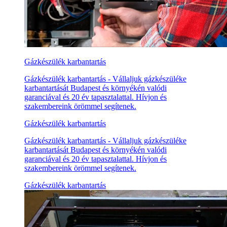
Gázkészülék karbantartás
Gázkészülék karbantartás - Vállaljuk gázkészüléke
karbantartását Budapest és környékén valódi
garanciával és 20 év tapasztalattal. Hívjon és
szakembereink örömmel segítenek.
Gázkészülék karbantartás
Gázkészülék karbantartás - Vállaljuk gázkészüléke
karbantartását Budapest és környékén valódi
garanciával és 20 év tapasztalattal. Hívjon és
szakembereink örömmel segítenek.
Gázkészülék karbantartás