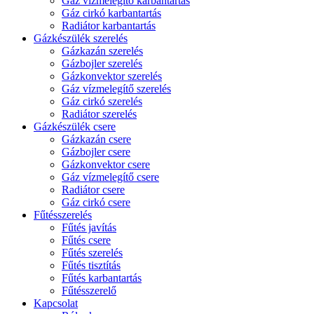
Gáz vízmelegítő karbantartás
Gáz cirkó karbantartás
Radiátor karbantartás
Gázkészülék szerelés
Gázkazán szerelés
Gázbojler szerelés
Gázkonvektor szerelés
Gáz vízmelegítő szerelés
Gáz cirkó szerelés
Radiátor szerelés
Gázkészülék csere
Gázkazán csere
Gázbojler csere
Gázkonvektor csere
Gáz vízmelegítő csere
Radiátor csere
Gáz cirkó csere
Fűtésszerelés
Fűtés javítás
Fűtés csere
Fűtés szerelés
Fűtés tisztítás
Fűtés karbantartás
Fűtésszerelő
Kapcsolat