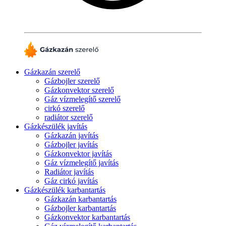
Gázkazán szerelő
Gázbojler szerelő
Gázkonvektor szerelő
Gáz vízmelegítő szerelő
cirkó szerelő
radiátor szerelő
Gázkészülék javítás
Gázkazán javítás
Gázbojler javítás
Gázkonvektor javítás
Gáz vízmelegítő javítás
Radiátor javítás
Gáz cirkó javítás
Gázkészülék karbantartás
Gázkazán karbantartás
Gázbojler karbantartás
Gázkonvektor karbantartás