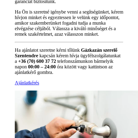
garanciát biztosítunk.
Ha Ön is szeretné igénybe venni a segítségünket, kérem
hívjon minket és egyeztessen le velünk egy időpontot,
amikor szakemberünket fogadni tudja a munka
elvégzése céljából. Válassza a kiváló minőséget és a
remek szakértelmet, azaz válasszon minket.
Ha ajánlatot szeretne kérni tőlünk
Gázkazán szerelő
Szentendre
kapcsán kérem hívja ügyfélszolgálatunkat
a
+36 (70) 600 37 72
telefonszámunkon bármelyik
napon
00:00 – 24:00
óra között vagy kattintson az
ajánlatkérő gombra.
Ajánlatkérés