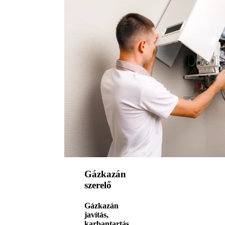
Gázkazán
szerelő
Gázkazán
javítás,
karbantartás,