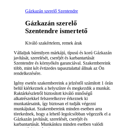
Gázkazán szerelő Szentendre
Gázkazán szerelő
Szentendre ismertető
Kiváló szakértelem, remek árak
Vállaljuk bármilyen márkájú, típusú és korú Gázkazán
javítását, szerelését, cseréjét és karbantartását
Szentendre és környékén garanciával. Szakembereink
több, mint két évtizedes tapasztalattal állnak az Ön
rendelkezésére.
Igény esetén szakembereink a jelzéstől számított 1 órán
belül kiérkeznek a helyszínre és megkezdik a munkát.
Raktárkészletről biztosított kiváló minőségű
alkatrészekkel felszerelkezve érkeznek ki
munkatársaink, így biztosan el tudják végezni
munkájukat. Szakembereink minden esetben arra
törekednek, hogy a lehető legolcsóbban végezzék el a
Gázkazán javítását, szerelését, cseréjét és
karbantartását. Munkánkra minden esetben valódi