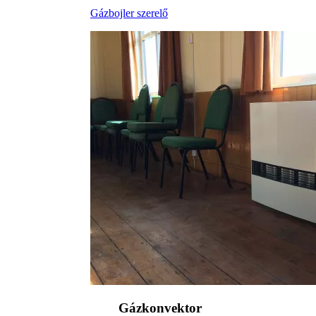
Gázbojler szerelő
Gázkonvektor