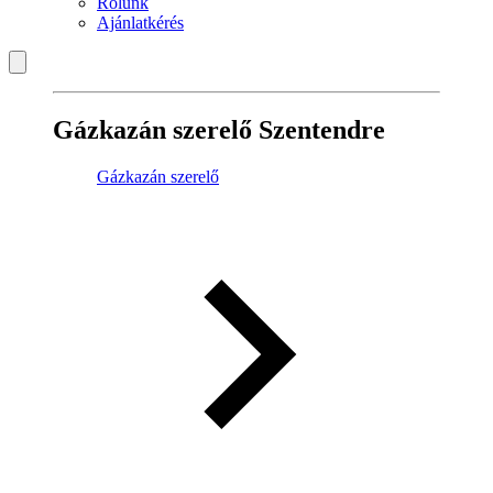
Rólunk
Ajánlatkérés
Gázkazán szerelő Szentendre
Gázkazán szerelő