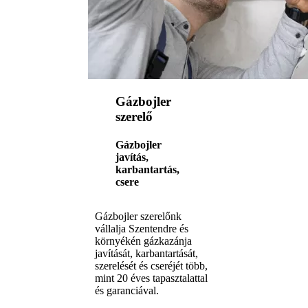
Gázbojler
szerelő
Gázbojler
javítás,
karbantartás,
csere
Gázbojler szerelőnk
vállalja Szentendre és
környékén gázkazánja
javítását, karbantartását,
szerelését és cseréjét több,
mint 20 éves tapasztalattal
és garanciával.