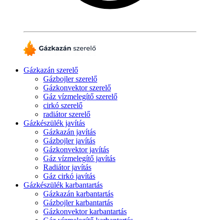
Gázkazán szerelő
Gázbojler szerelő
Gázkonvektor szerelő
Gáz vízmelegítő szerelő
cirkó szerelő
radiátor szerelő
Gázkészülék javítás
Gázkazán javítás
Gázbojler javítás
Gázkonvektor javítás
Gáz vízmelegítő javítás
Radiátor javítás
Gáz cirkó javítás
Gázkészülék karbantartás
Gázkazán karbantartás
Gázbojler karbantartás
Gázkonvektor karbantartás