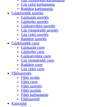
Gáz vízmelegítő karbantartás
Gáz cirkó karbantartás
Radiátor karbantartás
Gázkészülék szerelés
Gázkazán szerelés
Gázbojler szerelés
Gázkonvektor szerelés
Gáz vízmelegítő szerelés
Gáz cirkó szerelés
Radiátor szerelés
Gázkészülék csere
Gázkazán csere
Gázbojler csere
Gázkonvektor csere
Gáz vízmelegítő csere
Radiátor csere
Gáz cirkó csere
Fűtésszerelés
Fűtés javítás
Fűtés csere
Fűtés szerelés
Fűtés tisztítás
Fűtés karbantartás
Fűtésszerelő
Kapcsolat