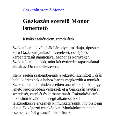
Gázkazán szerelő Monor
Gázkazán szerelő Monor
ismertető
Kiváló szakértelem, remek árak
Szakembereink vállalják bármilyen márkájú, típusú és
korú Gázkazán javítását, szerelését, cseréjét és
karbantartását garanciával Monor és környékén.
Szakembereink több, mint két évtizedes tapasztalattal
állnak az Ön rendelkezésére.
Igény esetén szakembereink a jelzéstől számított 1 órán
belül kiérkeznek a helyszínre és megkezdik a munkát.
Szakembereink minden esetben arra törekednek, hogy a
lehető legolcsóbban végezzék el a Gázkazán javítását,
szerelését, cseréjét és karbantartását. Raktárkészletről
biztosított kiváló minőségű alkatrészekkel
felszerelkezve érkeznek ki munkatársaink, így biztosan
el tudják végezni munkájukat. Munkánkra minden
esetben valódi garanciát biztosítunk.