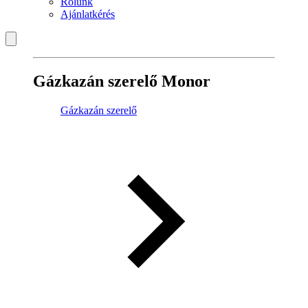
Rólunk
Ajánlatkérés
Gázkazán szerelő Monor
Gázkazán szerelő