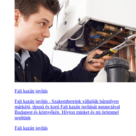
Fali kazán javítás
Fali kazán javítás - Szakembereink vállalják bármilyen
márkájú, típusú és korú Fali kazán javítását garanciával
Budapest és környékén. Hívjon minket és mi örömmel
segítünk
Fali kazán javítás