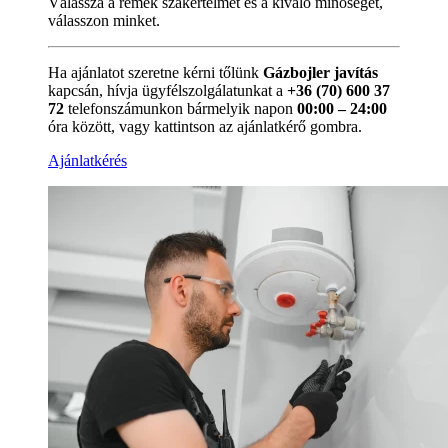
Válassza a remek szakértelmet és a kiváló minőséget,
válasszon minket.
Ha ajánlatot szeretne kérni tőlünk
Gázbojler javítás
kapcsán, hívja ügyfélszolgálatunkat a
+36 (70) 600 37
72
telefonszámunkon bármelyik napon
00:00 – 24:00
óra között, vagy kattintson az ajánlatkérő gombra.
Ajánlatkérés