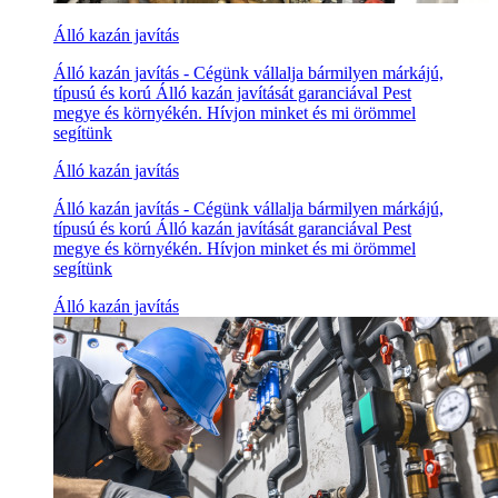
Álló kazán javítás
Álló kazán javítás - Cégünk vállalja bármilyen márkájú,
típusú és korú Álló kazán javítását garanciával Pest
megye és környékén. Hívjon minket és mi örömmel
segítünk
Álló kazán javítás
Álló kazán javítás - Cégünk vállalja bármilyen márkájú,
típusú és korú Álló kazán javítását garanciával Pest
megye és környékén. Hívjon minket és mi örömmel
segítünk
Álló kazán javítás