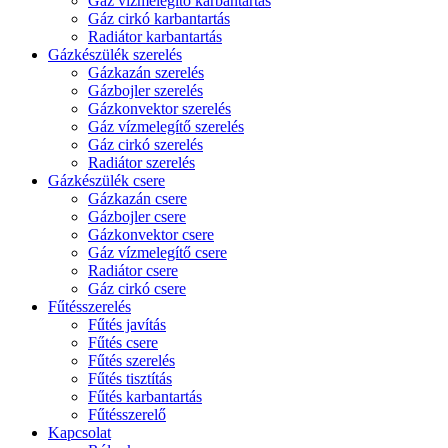
Gáz vízmelegítő karbantartás
Gáz cirkó karbantartás
Radiátor karbantartás
Gázkészülék szerelés
Gázkazán szerelés
Gázbojler szerelés
Gázkonvektor szerelés
Gáz vízmelegítő szerelés
Gáz cirkó szerelés
Radiátor szerelés
Gázkészülék csere
Gázkazán csere
Gázbojler csere
Gázkonvektor csere
Gáz vízmelegítő csere
Radiátor csere
Gáz cirkó csere
Fűtésszerelés
Fűtés javítás
Fűtés csere
Fűtés szerelés
Fűtés tisztítás
Fűtés karbantartás
Fűtésszerelő
Kapcsolat