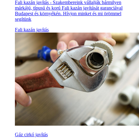
Fali kazán javítás - Szakembereink vállalják bármilyen
márkájú, típusú és korú Fali kazán javítását garanciával
Budapest és környékén. Hívjon minket és mi örömmel
segítünk
Fali kazán javítás
Gáz cirkó javítás