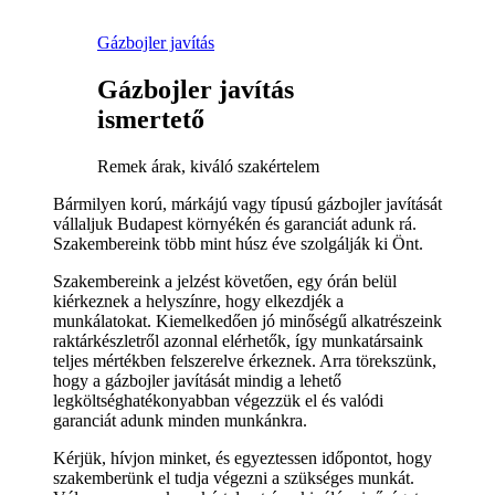
Gázbojler javítás
Gázbojler javítás
ismertető
Remek árak, kiváló szakértelem
Bármilyen korú, márkájú vagy típusú gázbojler javítását
vállaljuk Budapest környékén és garanciát adunk rá.
Szakembereink több mint húsz éve szolgálják ki Önt.
Szakembereink a jelzést követően, egy órán belül
kiérkeznek a helyszínre, hogy elkezdjék a
munkálatokat. Kiemelkedően jó minőségű alkatrészeink
raktárkészletről azonnal elérhetők, így munkatársaink
teljes mértékben felszerelve érkeznek. Arra törekszünk,
hogy a gázbojler javítását mindig a lehető
legköltséghatékonyabban végezzük el és valódi
garanciát adunk minden munkánkra.
Kérjük, hívjon minket, és egyeztessen időpontot, hogy
szakemberünk el tudja végezni a szükséges munkát.