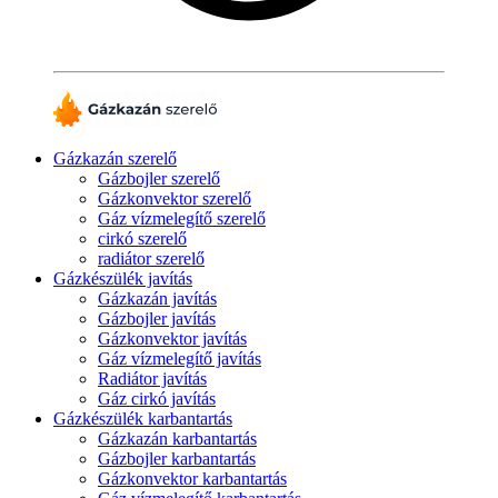
Gázkazán szerelő
Gázbojler szerelő
Gázkonvektor szerelő
Gáz vízmelegítő szerelő
cirkó szerelő
radiátor szerelő
Gázkészülék javítás
Gázkazán javítás
Gázbojler javítás
Gázkonvektor javítás
Gáz vízmelegítő javítás
Radiátor javítás
Gáz cirkó javítás
Gázkészülék karbantartás
Gázkazán karbantartás
Gázbojler karbantartás
Gázkonvektor karbantartás