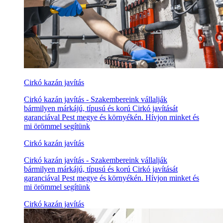
Cirkó kazán javítás
Cirkó kazán javítás - Szakembereink vállalják
bármilyen márkájú, típusú és korú Cirkó javítását
garanciával Pest megye és környékén. Hívjon minket és
mi örömmel segítünk
Cirkó kazán javítás
Cirkó kazán javítás - Szakembereink vállalják
bármilyen márkájú, típusú és korú Cirkó javítását
garanciával Pest megye és környékén. Hívjon minket és
mi örömmel segítünk
Cirkó kazán javítás