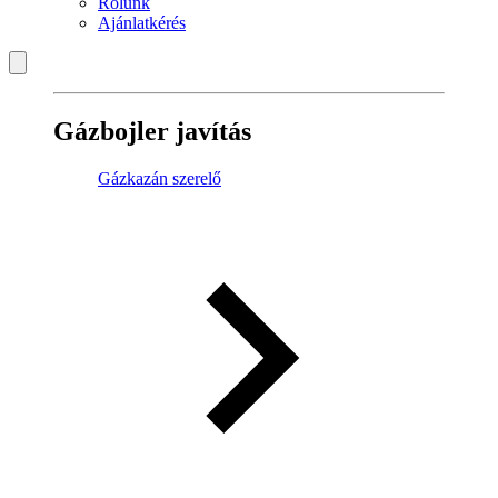
Rólunk
Ajánlatkérés
Gázbojler javítás
Gázkazán szerelő