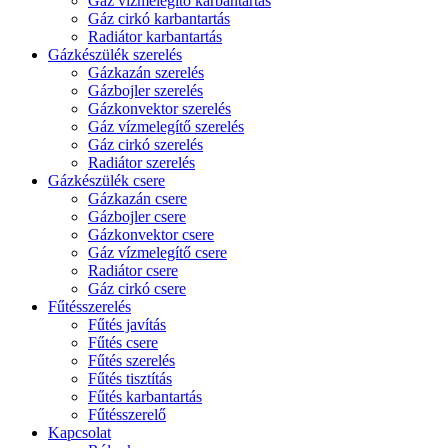
Gáz vízmelegítő karbantartás
Gáz cirkó karbantartás
Radiátor karbantartás
Gázkészülék szerelés
Gázkazán szerelés
Gázbojler szerelés
Gázkonvektor szerelés
Gáz vízmelegítő szerelés
Gáz cirkó szerelés
Radiátor szerelés
Gázkészülék csere
Gázkazán csere
Gázbojler csere
Gázkonvektor csere
Gáz vízmelegítő csere
Radiátor csere
Gáz cirkó csere
Fűtésszerelés
Fűtés javítás
Fűtés csere
Fűtés szerelés
Fűtés tisztítás
Fűtés karbantartás
Fűtésszerelő
Kapcsolat