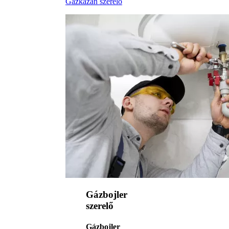
Gázkazán szerelő
Gázbojler
szerelő
Gázbojler