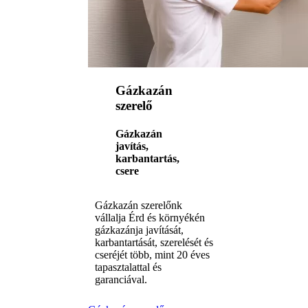
Gázkazán
szerelő
Gázkazán
javítás,
karbantartás,
csere
Gázkazán szerelőnk
vállalja Érd és környékén
gázkazánja javítását,
karbantartását, szerelését és
cseréjét több, mint 20 éves
tapasztalattal és
garanciával.