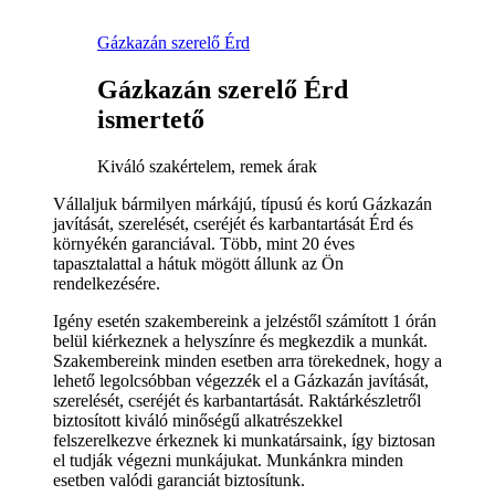
Gázkazán szerelő Érd
Gázkazán szerelő Érd
ismertető
Kiváló szakértelem, remek árak
Vállaljuk bármilyen márkájú, típusú és korú Gázkazán
javítását, szerelését, cseréjét és karbantartását Érd és
környékén garanciával. Több, mint 20 éves
tapasztalattal a hátuk mögött állunk az Ön
rendelkezésére.
Igény esetén szakembereink a jelzéstől számított 1 órán
belül kiérkeznek a helyszínre és megkezdik a munkát.
Szakembereink minden esetben arra törekednek, hogy a
lehető legolcsóbban végezzék el a Gázkazán javítását,
szerelését, cseréjét és karbantartását. Raktárkészletről
biztosított kiváló minőségű alkatrészekkel
felszerelkezve érkeznek ki munkatársaink, így biztosan
el tudják végezni munkájukat. Munkánkra minden
esetben valódi garanciát biztosítunk.