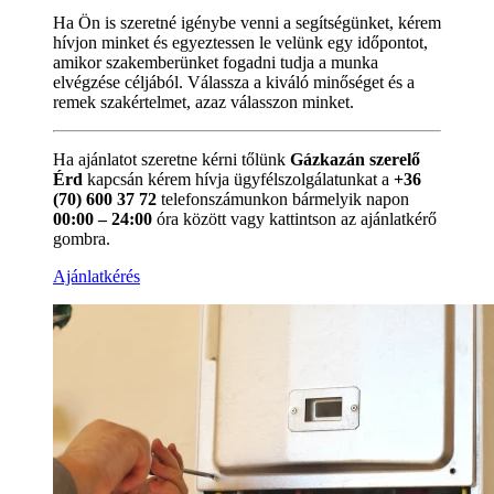
Ha Ön is szeretné igénybe venni a segítségünket, kérem
hívjon minket és egyeztessen le velünk egy időpontot,
amikor szakemberünket fogadni tudja a munka
elvégzése céljából. Válassza a kiváló minőséget és a
remek szakértelmet, azaz válasszon minket.
Ha ajánlatot szeretne kérni tőlünk
Gázkazán szerelő
Érd
kapcsán kérem hívja ügyfélszolgálatunkat a
+36
(70) 600 37 72
telefonszámunkon bármelyik napon
00:00 – 24:00
óra között vagy kattintson az ajánlatkérő
gombra.
Ajánlatkérés