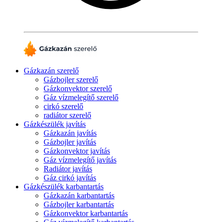
Gázkazán szerelő
Gázbojler szerelő
Gázkonvektor szerelő
Gáz vízmelegítő szerelő
cirkó szerelő
radiátor szerelő
Gázkészülék javítás
Gázkazán javítás
Gázbojler javítás
Gázkonvektor javítás
Gáz vízmelegítő javítás
Radiátor javítás
Gáz cirkó javítás
Gázkészülék karbantartás
Gázkazán karbantartás
Gázbojler karbantartás
Gázkonvektor karbantartás