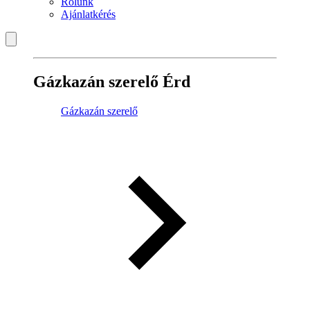
Rólunk
Ajánlatkérés
Gázkazán szerelő Érd
Gázkazán szerelő