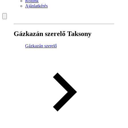
Rólunk
Ajánlatkérés
Gázkazán szerelő Taksony
Gázkazán szerelő