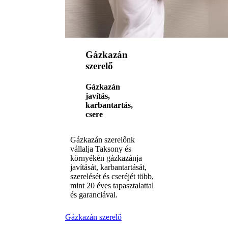
Gázkazán
szerelő
Gázkazán
javítás,
karbantartás,
csere
Gázkazán szerelőnk
vállalja Taksony és
környékén gázkazánja
javítását, karbantartását,
szerelését és cseréjét több,
mint 20 éves tapasztalattal
és garanciával.
Gázkazán szerelő