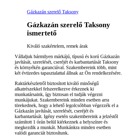
Gázkazán szerelő Taksony
Gázkazán szerelő Taksony
ismertető
Kiváló szakértelem, remek árak
Vállaljuk bármilyen márkájú, típusú és korú Gázkazán
javítását, szerelését, cseréjét és karbantartását Taksony
és környékén garanciával. Szakembereink több, mint
két évtizedes tapasztalattal állnak az Ön rendelkezésére.
Raktárkészletről biztosított kiváló minőségű
alkatrészekkel felszerelkezve érkeznek ki
munkatársaink, így biztosan el tudják végezni
munkájukat. Szakembereink minden esetben arra
törekednek, hogy a lehető legolcsóbban végezzék el a
Gázkazán javítását, szerelését, cseréjét és
karbantartását. Igény esetén szakembereink a jelzéstől
számított 1 órán belül kiérkeznek a helyszínre és
megkezdik a munkát. Munkánkra minden esetben
valódi garanciát biztosítunk.