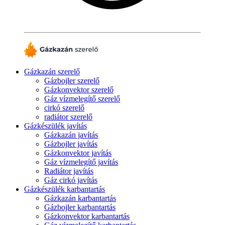
Gázkazán szerelő
Gázbojler szerelő
Gázkonvektor szerelő
Gáz vízmelegítő szerelő
cirkó szerelő
radiátor szerelő
Gázkészülék javítás
Gázkazán javítás
Gázbojler javítás
Gázkonvektor javítás
Gáz vízmelegítő javítás
Radiátor javítás
Gáz cirkó javítás
Gázkészülék karbantartás
Gázkazán karbantartás
Gázbojler karbantartás
Gázkonvektor karbantartás