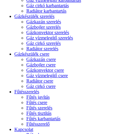
Gáz vízmelegítő karbantartás
Gáz cirkó karbantartás
Radiátor karbantartás
Gázkészülék szerelés
Gázkazán szerelés
Gázbojler szerelés
Gázkonvektor szerelés
Gáz vízmelegítő szerelés
Gáz cirkó szerelés
Radiátor szerelés
Gázkészülék csere
Gázkazán csere
Gázbojler csere
Gázkonvektor csere
Gáz vízmelegítő csere
Radiátor csere
Gáz cirkó csere
Fűtésszerelés
Fűtés javítás
Fűtés csere
Fűtés szerelés
Fűtés tisztítás
Fűtés karbantartás
Fűtésszerelő
Kapcsolat