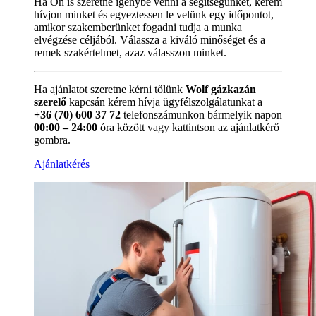
Ha Ön is szeretné igénybe venni a segítségünket, kérem
hívjon minket és egyeztessen le velünk egy időpontot,
amikor szakemberünket fogadni tudja a munka
elvégzése céljából. Válassza a kiváló minőséget és a
remek szakértelmet, azaz válasszon minket.
Ha ajánlatot szeretne kérni tőlünk
Wolf gázkazán
szerelő
kapcsán kérem hívja ügyfélszolgálatunkat a
+36 (70) 600 37 72
telefonszámunkon bármelyik napon
00:00 – 24:00
óra között vagy kattintson az ajánlatkérő
gombra.
Ajánlatkérés