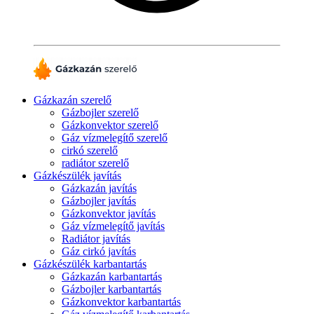
Gázkazán szerelő
Gázbojler szerelő
Gázkonvektor szerelő
Gáz vízmelegítő szerelő
cirkó szerelő
radiátor szerelő
Gázkészülék javítás
Gázkazán javítás
Gázbojler javítás
Gázkonvektor javítás
Gáz vízmelegítő javítás
Radiátor javítás
Gáz cirkó javítás
Gázkészülék karbantartás
Gázkazán karbantartás
Gázbojler karbantartás
Gázkonvektor karbantartás