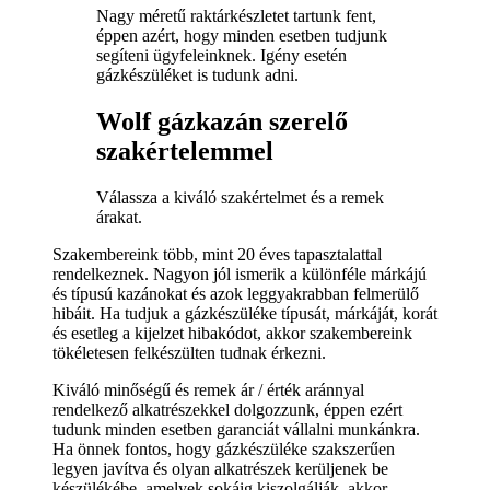
Nagy méretű raktárkészletet tartunk fent,
éppen azért, hogy minden esetben tudjunk
segíteni ügyfeleinknek. Igény esetén
gázkészüléket is tudunk adni.
Wolf gázkazán szerelő
szakértelemmel
Válassza a kiváló szakértelmet és a remek
árakat.
Szakembereink több, mint 20 éves tapasztalattal
rendelkeznek. Nagyon jól ismerik a különféle márkájú
és típusú kazánokat és azok leggyakrabban felmerülő
hibáit. Ha tudjuk a gázkészüléke típusát, márkáját, korát
és esetleg a kijelzet hibakódot, akkor szakembereink
tökéletesen felkészülten tudnak érkezni.
Kiváló minőségű és remek ár / érték aránnyal
rendelkező alkatrészekkel dolgozzunk, éppen ezért
tudunk minden esetben garanciát vállalni munkánkra.
Ha önnek fontos, hogy gázkészüléke szakszerűen
legyen javítva és olyan alkatrészek kerüljenek be
készülékébe, amelyek sokáig kiszolgálják, akkor