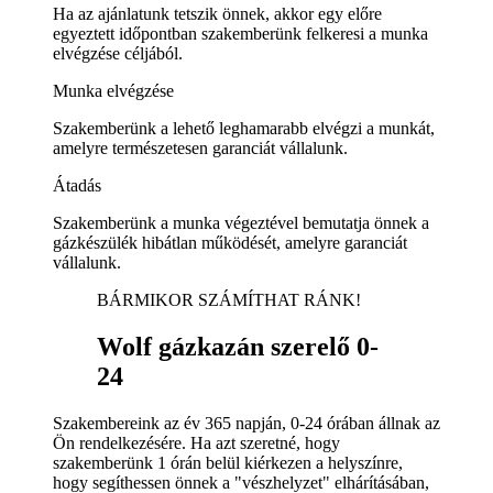
Ha az ajánlatunk tetszik önnek, akkor egy előre
egyeztett időpontban szakemberünk felkeresi a munka
elvégzése céljából.
Munka elvégzése
Szakemberünk a lehető leghamarabb elvégzi a munkát,
amelyre természetesen garanciát vállalunk.
Átadás
Szakemberünk a munka végeztével bemutatja önnek a
gázkészülék hibátlan működését, amelyre garanciát
vállalunk.
BÁRMIKOR SZÁMÍTHAT RÁNK!
Wolf gázkazán szerelő 0-
24
Szakembereink az év 365 napján, 0-24 órában állnak az
Ön rendelkezésére. Ha azt szeretné, hogy
szakemberünk 1 órán belül kiérkezen a helyszínre,
hogy segíthessen önnek a "vészhelyzet" elhárításában,