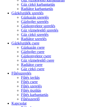
Gáz vízmelegítő karbantartás
Gáz cirkó karbantartás
Radiátor karbantartás
Gázkészülék szerelés
Gázkazán szerelés
Gázbojler szerelés
Gázkonvektor szerelés
Gáz vízmelegítő szerelés
Gáz cirkó szerelés
Radiátor szerelés
Gázkészülék csere
Gázkazán csere
Gázbojler csere
Gázkonvektor csere
Gáz vízmelegítő csere
Radiátor csere
Gáz cirkó csere
Fűtésszerelés
Fűtés javítás
Fűtés csere
Fűtés szerelés
Fűtés tisztítás
Fűtés karbantartás
Fűtésszerelő
Kapcsolat