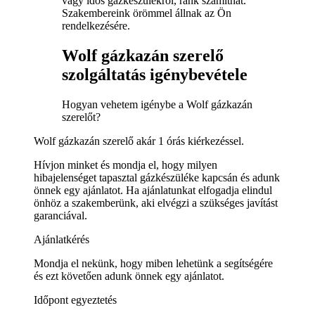
vagy idős gázkészülékről, ránk számíthat.
Szakembereink örömmel állnak az Ön
rendelkezésére.
Wolf gázkazán szerelő
szolgáltatás igénybevétele
Hogyan vehetem igénybe a Wolf gázkazán
szerelőt?
Wolf gázkazán szerelő akár 1 órás kiérkezéssel.
Hívjon minket és mondja el, hogy milyen
hibajelenséget tapasztal gázkészüléke kapcsán és adunk
önnek egy ajánlatot. Ha ajánlatunkat elfogadja elindul
önhöz a szakemberünk, aki elvégzi a szükséges javítást
garanciával.
Ajánlatkérés
Mondja el nekünk, hogy miben lehetünk a segítségére
és ezt követően adunk önnek egy ajánlatot.
Időpont egyeztetés