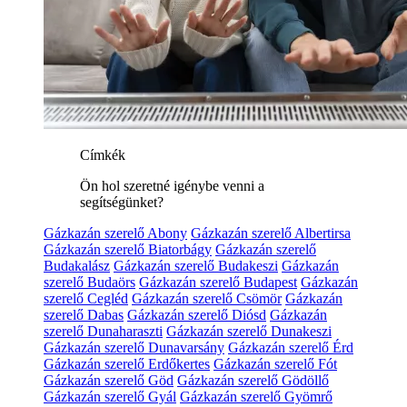
Címkék
Ön hol szeretné igénybe venni a
segítségünket?
Gázkazán szerelő Abony
Gázkazán szerelő Albertirsa
Gázkazán szerelő Biatorbágy
Gázkazán szerelő
Budakalász
Gázkazán szerelő Budakeszi
Gázkazán
szerelő Budaörs
Gázkazán szerelő Budapest
Gázkazán
szerelő Cegléd
Gázkazán szerelő Csömör
Gázkazán
szerelő Dabas
Gázkazán szerelő Diósd
Gázkazán
szerelő Dunaharaszti
Gázkazán szerelő Dunakeszi
Gázkazán szerelő Dunavarsány
Gázkazán szerelő Érd
Gázkazán szerelő Erdőkertes
Gázkazán szerelő Fót
Gázkazán szerelő Göd
Gázkazán szerelő Gödöllő
Gázkazán szerelő Gyál
Gázkazán szerelő Gyömrő