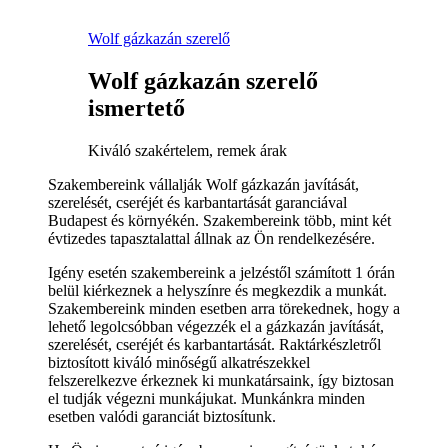
Wolf gázkazán szerelő
Wolf gázkazán szerelő
ismertető
Kiváló szakértelem, remek árak
Szakembereink vállalják Wolf gázkazán javítását,
szerelését, cseréjét és karbantartását garanciával
Budapest és környékén. Szakembereink több, mint két
évtizedes tapasztalattal állnak az Ön rendelkezésére.
Igény esetén szakembereink a jelzéstől számított 1 órán
belül kiérkeznek a helyszínre és megkezdik a munkát.
Szakembereink minden esetben arra törekednek, hogy a
lehető legolcsóbban végezzék el a gázkazán javítását,
szerelését, cseréjét és karbantartását. Raktárkészletről
biztosított kiváló minőségű alkatrészekkel
felszerelkezve érkeznek ki munkatársaink, így biztosan
el tudják végezni munkájukat. Munkánkra minden
esetben valódi garanciát biztosítunk.