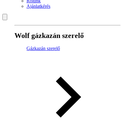
Rólunk
Ajánlatkérés
Wolf gázkazán szerelő
Gázkazán szerelő