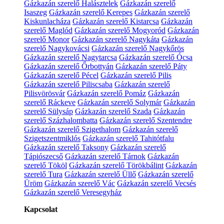
Gázkazán szerelő Halásztelek
Gázkazán szerelő
Isaszeg
Gázkazán szerelő Kerepes
Gázkazán szerelő
Kiskunlacháza
Gázkazán szerelő Kistarcsa
Gázkazán
szerelő Maglód
Gázkazán szerelő Mogyoród
Gázkazán
szerelő Monor
Gázkazán szerelő Nagykáta
Gázkazán
szerelő Nagykovácsi
Gázkazán szerelő Nagykőrös
Gázkazán szerelő Nagytarcsa
Gázkazán szerelő Ócsa
Gázkazán szerelő Őrbottyán
Gázkazán szerelő Páty
Gázkazán szerelő Pécel
Gázkazán szerelő Pilis
Gázkazán szerelő Piliscsaba
Gázkazán szerelő
Pilisvörösvár
Gázkazán szerelő Pomáz
Gázkazán
szerelő Ráckeve
Gázkazán szerelő Solymár
Gázkazán
szerelő Sülysáp
Gázkazán szerelő Szada
Gázkazán
szerelő Százhalombatta
Gázkazán szerelő Szentendre
Gázkazán szerelő Szigethalom
Gázkazán szerelő
Szigetszentmiklós
Gázkazán szerelő Tahitótfalu
Gázkazán szerelő Taksony
Gázkazán szerelő
Tápiószecső
Gázkazán szerelő Tárnok
Gázkazán
szerelő Tököl
Gázkazán szerelő Törökbálint
Gázkazán
szerelő Tura
Gázkazán szerelő Üllő
Gázkazán szerelő
Üröm
Gázkazán szerelő Vác
Gázkazán szerelő Vecsés
Gázkazán szerelő Veresegyház
Kapcsolat