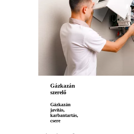
Gázkazán
szerelő
Gázkazán
javítás,
karbantartás,
csere