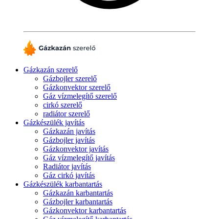
Gázkazán szerelő
Gázbojler szerelő
Gázkonvektor szerelő
Gáz vízmelegítő szerelő
cirkó szerelő
radiátor szerelő
Gázkészülék javítás
Gázkazán javítás
Gázbojler javítás
Gázkonvektor javítás
Gáz vízmelegítő javítás
Radiátor javítás
Gáz cirkó javítás
Gázkészülék karbantartás
Gázkazán karbantartás
Gázbojler karbantartás
Gázkonvektor karbantartás