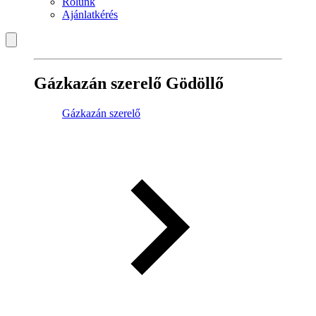
Rólunk
Ajánlatkérés
Gázkazán szerelő Gödöllő
Gázkazán szerelő