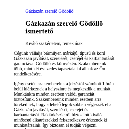
Gázkazán szerelő Gödöllő
Gázkazán szerelő Gödöllő
ismertető
Kiváló szakértelem, remek árak
Cégünk vállalja bármilyen márkájú, típusú és korú
Gázkazán javítását, szerelését, cseréjét és karbantartását
garanciával Gödöllő és környékén. Szakembereink
több, mint két évtizedes tapasztalattal állnak az Ön
rendelkezésére.
Igény esetén szakembereink a jelzéstől számított 1 órán
belül kiérkeznek a helyszínre és megkezdik a munkát.
Munkánkra minden esetben valódi garanciát
biztosítunk. Szakembereink minden esetben arra
törekednek, hogy a lehető legolcsóbban végezzék el a
Gázkazán javítását, szerelését, cseréjét és
karbantartását. Raktárkészletről biztosított kiváló
minőségű alkatrészekkel felszerelkezve érkeznek ki
munkatársaink, így biztosan el tudják végezni