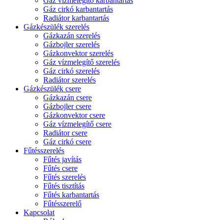
Gáz vízmelegítő karbantartás
Gáz cirkó karbantartás
Radiátor karbantartás
Gázkészülék szerelés
Gázkazán szerelés
Gázbojler szerelés
Gázkonvektor szerelés
Gáz vízmelegítő szerelés
Gáz cirkó szerelés
Radiátor szerelés
Gázkészülék csere
Gázkazán csere
Gázbojler csere
Gázkonvektor csere
Gáz vízmelegítő csere
Radiátor csere
Gáz cirkó csere
Fűtésszerelés
Fűtés javítás
Fűtés csere
Fűtés szerelés
Fűtés tisztítás
Fűtés karbantartás
Fűtésszerelő
Kapcsolat