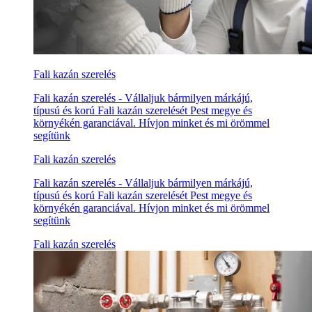
Fali kazán szerelés
Fali kazán szerelés - Vállaljuk bármilyen márkájú,
típusú és korú Fali kazán szerelését Pest megye és
környékén garanciával. Hívjon minket és mi örömmel
segítünk
Fali kazán szerelés
Fali kazán szerelés - Vállaljuk bármilyen márkájú,
típusú és korú Fali kazán szerelését Pest megye és
környékén garanciával. Hívjon minket és mi örömmel
segítünk
Fali kazán szerelés