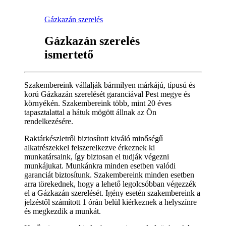
Gázkazán szerelés
Gázkazán szerelés
ismertető
Szakembereink vállalják bármilyen márkájú, típusú és
korú Gázkazán szerelését garanciával Pest megye és
környékén. Szakembereink több, mint 20 éves
tapasztalattal a hátuk mögött állnak az Ön
rendelkezésére.
Raktárkészletről biztosított kiváló minőségű
alkatrészekkel felszerelkezve érkeznek ki
munkatársaink, így biztosan el tudják végezni
munkájukat. Munkánkra minden esetben valódi
garanciát biztosítunk. Szakembereink minden esetben
arra törekednek, hogy a lehető legolcsóbban végezzék
el a Gázkazán szerelését. Igény esetén szakembereink a
jelzéstől számított 1 órán belül kiérkeznek a helyszínre
és megkezdik a munkát.