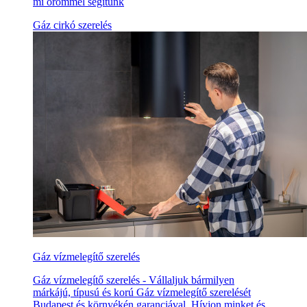
mi örömmel segítünk
Gáz cirkó szerelés
Gáz vízmelegítő szerelés
Gáz vízmelegítő szerelés - Vállaljuk bármilyen
márkájú, típusú és korú Gáz vízmelegítő szerelését
Budapest és környékén garanciával. Hívjon minket és