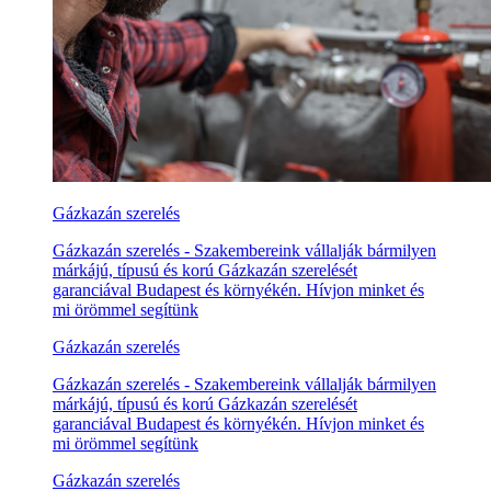
Gázkazán szerelés
Gázkazán szerelés - Szakembereink vállalják bármilyen
márkájú, típusú és korú Gázkazán szerelését
garanciával Budapest és környékén. Hívjon minket és
mi örömmel segítünk
Gázkazán szerelés
Gázkazán szerelés - Szakembereink vállalják bármilyen
márkájú, típusú és korú Gázkazán szerelését
garanciával Budapest és környékén. Hívjon minket és
mi örömmel segítünk
Gázkazán szerelés