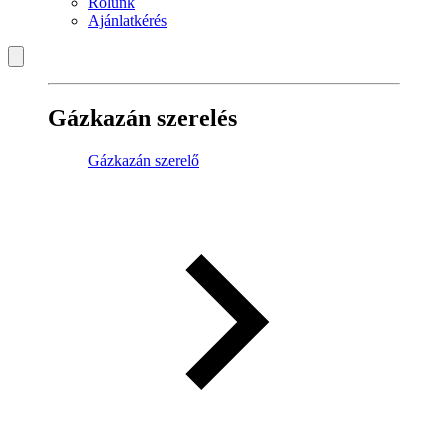
Rólunk
Ajánlatkérés
Gázkazán szerelés
Gázkazán szerelő