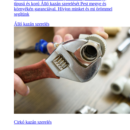
típusú és korú Álló kazán szerelését Pest megye és
környékén garanciával. Hívjon minket és mi örömmel
segítünk
Álló kazán szerelés
Cirkó kazán szerelés