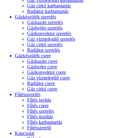
Gáz vízmelegítő karbantartás
Gáz cirkó karbantartás
Radiátor karbantartás
Gázkészülék szerelés
Gázkazán szerelés
Gázbojler szerelés
Gázkonvektor szerelés
Gáz vízmelegítő szerelés
Gáz cirkó szerelés
Radiátor szerelés
Gázkészülék csere
Gázkazán csere
Gázbojler csere
Gázkonvektor csere
Gáz vízmelegítő csere
Radiátor csere
Gáz cirkó csere
Fűtésszerelés
Fűtés javítás
Fűtés csere
Fűtés szerelés
Fűtés tisztítás
Fűtés karbantartás
Fűtésszerelő
Kapcsolat