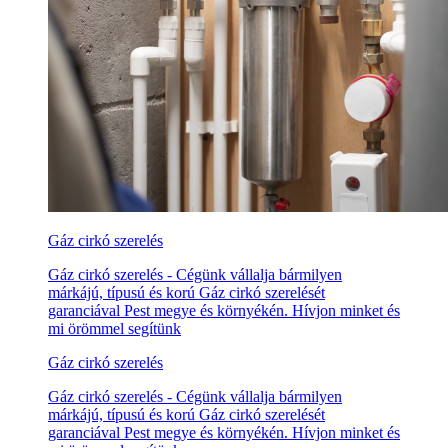
Gáz cirkó szerelés
Gáz cirkó szerelés - Cégünk vállalja bármilyen
márkájú, típusú és korú Gáz cirkó szerelését
garanciával Pest megye és környékén. Hívjon minket és
mi örömmel segítünk
Gáz cirkó szerelés
Gáz cirkó szerelés - Cégünk vállalja bármilyen
márkájú, típusú és korú Gáz cirkó szerelését
garanciával Pest megye és környékén. Hívjon minket és