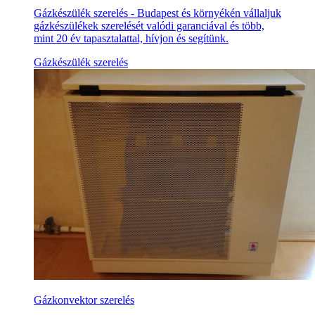
Gázkészülék szerelés - Budapest és környékén vállaljuk
gázkészülékek szerelését valódi garanciával és több,
mint 20 év tapasztalattal, hívjon és segítünk.
Gázkészülék szerelés
Gázkonvektor szerelés