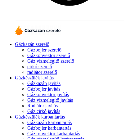
Gázkazán szerelő
Gázbojler szerelő
Gázkonvektor szerelő
Gáz vízmelegítő szerelő
cirkó szerelő
radiátor szerelő
Gázkészülék javítás
Gázkazán javítás
Gázbojler javítás
Gázkonvektor javítás
Gáz vízmelegítő javítás
Radiátor javítás
Gáz cirkó javítás
Gázkészülék karbantartás
Gázkazán karbantartás
Gázbojler karbantartás
Gázkonvektor karbantartás