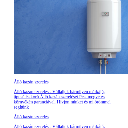
Álló kazán szerelés
Álló kazán szerelés - Vállaljuk bármilyen márkájú,
típusú és korú Álló kazán szerelését Pest megye és
környékén garanciával. Hívjon minket és mi örömmel
segítünk
Álló kazán szerelés
Álló kazán szerelés - Vállaljuk bármilyen márkájú,