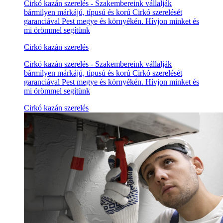
Cirkó kazán szerelés - Szakembereink vállalják
bármilyen márkájú, típusú és korú Cirkó szerelését
garanciával Pest megye és környékén. Hívjon minket és
mi örömmel segítünk
Cirkó kazán szerelés
Cirkó kazán szerelés - Szakembereink vállalják
bármilyen márkájú, típusú és korú Cirkó szerelését
garanciával Pest megye és környékén. Hívjon minket és
mi örömmel segítünk
Cirkó kazán szerelés