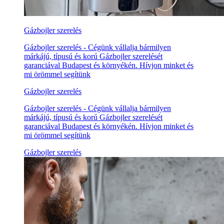
Gázbojler szerelés
Gázbojler szerelés - Cégünk vállalja bármilyen
márkájú, típusú és korú Gázbojler szerelését
garanciával Budapest és környékén. Hívjon minket és
mi örömmel segítünk
Gázbojler szerelés
Gázbojler szerelés - Cégünk vállalja bármilyen
márkájú, típusú és korú Gázbojler szerelését
garanciával Budapest és környékén. Hívjon minket és
mi örömmel segítünk
Gázbojler szerelés