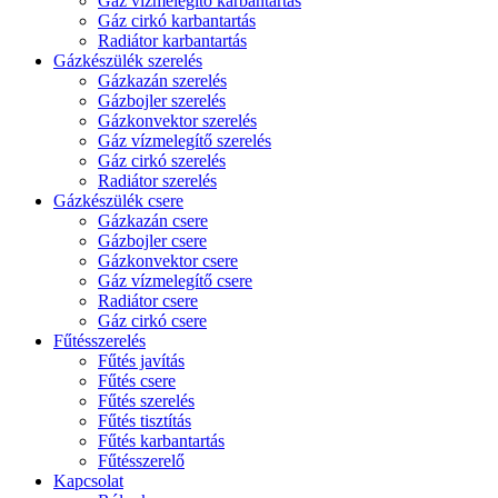
Gáz vízmelegítő karbantartás
Gáz cirkó karbantartás
Radiátor karbantartás
Gázkészülék szerelés
Gázkazán szerelés
Gázbojler szerelés
Gázkonvektor szerelés
Gáz vízmelegítő szerelés
Gáz cirkó szerelés
Radiátor szerelés
Gázkészülék csere
Gázkazán csere
Gázbojler csere
Gázkonvektor csere
Gáz vízmelegítő csere
Radiátor csere
Gáz cirkó csere
Fűtésszerelés
Fűtés javítás
Fűtés csere
Fűtés szerelés
Fűtés tisztítás
Fűtés karbantartás
Fűtésszerelő
Kapcsolat