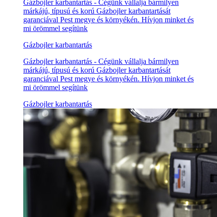
Gázbojler karbantartás - Cégünk vállalja bármilyen
márkájú, típusú és korú Gázbojler karbantartását
garanciával Pest megye és környékén. Hívjon minket és
mi örömmel segítünk
Gázbojler karbantartás
Gázbojler karbantartás - Cégünk vállalja bármilyen
márkájú, típusú és korú Gázbojler karbantartását
garanciával Pest megye és környékén. Hívjon minket és
mi örömmel segítünk
Gázbojler karbantartás