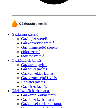
Gázkazán szerelő
Gázbojler szerelő
Gázkonvektor szerelő
Gáz vízmelegítő szerelő
cirkó szerelő
radiátor szerelő
Gázkészülék javítás
Gázkazán javítás
Gázbojler javítás
Gázkonvektor javítás
Gáz vízmelegítő javítás
Radiátor javítás
Gáz cirkó javítás
Gázkészülék karbantartás
Gázkazán karbantartás
Gázbojler karbantartás
Gázkonvektor karbantartás