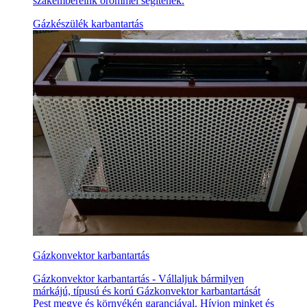
szakembereink örömmel segítenek.
Gázkészülék karbantartás
Gázkonvektor karbantartás
Gázkonvektor karbantartás - Vállaljuk bármilyen
márkájú, típusú és korú Gázkonvektor karbantartását
Pest megye és környékén garanciával. Hívjon minket és