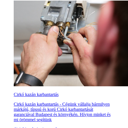
Cirkó kazán karbantartás
Cirkó kazán karbantartás - Cégünk vállalja bármilyen
márkájú, típusú és korú Cirkó karbantartását
garanciával Budapest és környékén. Hívjon minket és
mi örömmel segítünk