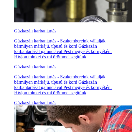
Gázkazán karbantartás
Gázkazán karbantartás - Szakembereink vállalják
bármilyen márkájú, típusú és korú Gázkazán
karbantartását garanciával Pest megye és környékén.
Hívjon minket és mi örömmel segítünk
Gázkazán karbantartás
Gázkazán karbantartás - Szakembereink vállalják
bármilyen márkájú, típusú és korú Gázkazán
karbantartását garanciával Pest megye és környékén.
Hívjon minket és mi örömmel segítünk
Gázkazán karbantartás