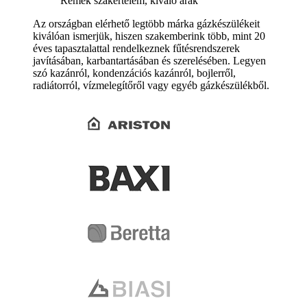
Remek szakértelem, kiváló árak
Az országban elérhető legtöbb márka gázkészülékeit
kiválóan ismerjük, hiszen szakemberink több, mint 20
éves tapasztalattal rendelkeznek fűtésrendszerek
javításában, karbantartásában és szerelésében. Legyen
szó kazánról, kondenzációs kazánról, bojlerről,
radiátorról, vízmelegítőről vagy egyéb gázkészülékből.