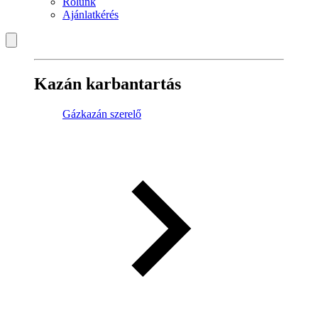
Rólunk
Ajánlatkérés
Kazán karbantartás
Gázkazán szerelő