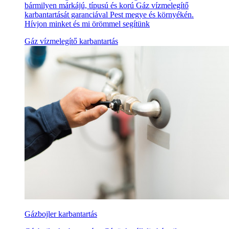
bármilyen márkájú, típusú és korú Gáz vízmelegítő
karbantartását garanciával Pest megye és környékén.
Hívjon minket és mi örömmel segítünk
Gáz vízmelegítő karbantartás
Gázbojler karbantartás