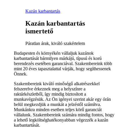
Kazán karbantartás
Kazán karbantartás
ismertető
Páratlan árak, kiváló szakértelem
Budapesten és környékén vállaljuk kazánok
karbantartását bármilyen márkájú, típusú és korú
berendezés esetében garanciával. Szakembereink több
mint 20 éves tapasztalattal várják, hogy segíthessenek
Önnek.
Szakembereink kiváló minőségű alkatrészekkel
felszerelve érkeznek meg a helyszínre a
raktárkészletből, így mindig biztosított a
munkavégzésük. Az Ön igényei szerint akár egy órán
belül megkezdjük a munkát a jelzéstől számítva.
Munkánkra minden esetben teljes körű garanciát
vállalunk. Szakembereink számára mindig fontos, hogy
a lehető legköltséghatékonyabban végezzék a kazán
karbantartását.