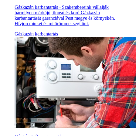
Gázkazán karbantartás - Szakembereink vállalják
bármilyen márkájú, típusú és korú Gázkazán
karbantartását garanciával Pest megye és környékén.
Hívjon minket és mi örömmel segítünk
Gázkazán karbantartás