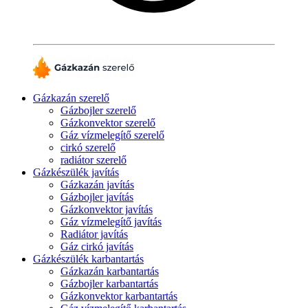
Gázkazán szerelő
Gázbojler szerelő
Gázkonvektor szerelő
Gáz vízmelegítő szerelő
cirkó szerelő
radiátor szerelő
Gázkészülék javítás
Gázkazán javítás
Gázbojler javítás
Gázkonvektor javítás
Gáz vízmelegítő javítás
Radiátor javítás
Gáz cirkó javítás
Gázkészülék karbantartás
Gázkazán karbantartás
Gázbojler karbantartás
Gázkonvektor karbantartás