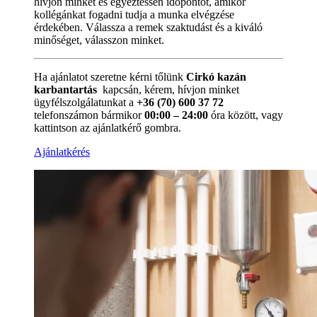
hívjon minket és egyeztessen időpontot, amikor
kollégánkat fogadni tudja a munka elvégzése
érdekében. Válassza a remek szaktudást és a kiváló
minőséget, válasszon minket.
Ha ajánlatot szeretne kérni tőlünk
Cirkó kazán
karbantartás
kapcsán, kérem, hívjon minket
ügyfélszolgálatunkat a
+36 (70) 600 37 72
telefonszámon bármikor
00:00 – 24:00
óra között, vagy
kattintson az ajánlatkérő gombra.
Ajánlatkérés