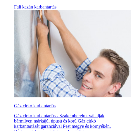
Fali kazán karbantartás
Gáz cirkó karbantartás
Gáz cirkó karbantartás - Szakembereink vállalják
bármilyen márkájú, típusú és korú Gáz cirkó
karbantartását garanciával Pest megye és környékén.