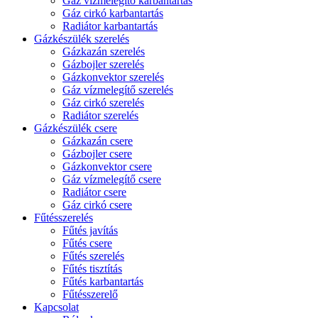
Gáz vízmelegítő karbantartás
Gáz cirkó karbantartás
Radiátor karbantartás
Gázkészülék szerelés
Gázkazán szerelés
Gázbojler szerelés
Gázkonvektor szerelés
Gáz vízmelegítő szerelés
Gáz cirkó szerelés
Radiátor szerelés
Gázkészülék csere
Gázkazán csere
Gázbojler csere
Gázkonvektor csere
Gáz vízmelegítő csere
Radiátor csere
Gáz cirkó csere
Fűtésszerelés
Fűtés javítás
Fűtés csere
Fűtés szerelés
Fűtés tisztítás
Fűtés karbantartás
Fűtésszerelő
Kapcsolat