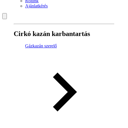
Rólunk
Ajánlatkérés
Cirkó kazán karbantartás
Gázkazán szerelő