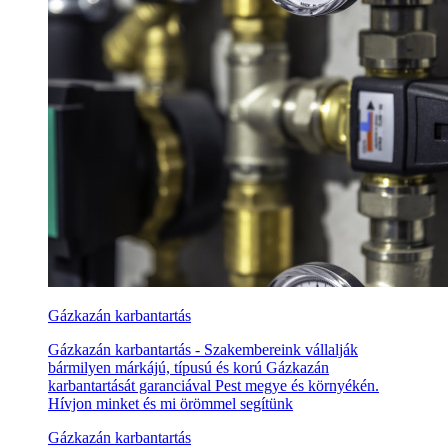
Gázkazán karbantartás
Gázkazán karbantartás - Szakembereink vállalják
bármilyen márkájú, típusú és korú Gázkazán
karbantartását garanciával Pest megye és környékén.
Hívjon minket és mi örömmel segítünk
Gázkazán karbantartás