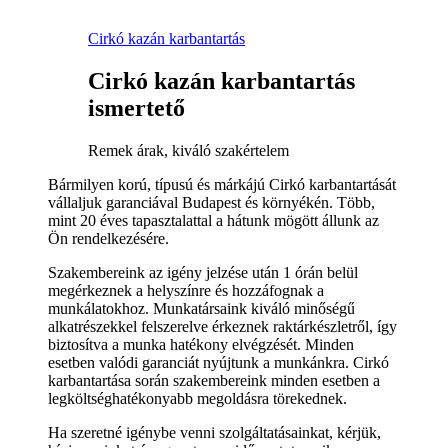
Cirkó kazán karbantartás
Cirkó kazán karbantartás
ismertető
Remek árak, kiváló szakértelem
Bármilyen korú, típusú és márkájú Cirkó karbantartását
vállaljuk garanciával Budapest és környékén. Több,
mint 20 éves tapasztalattal a hátunk mögött állunk az
Ön rendelkezésére.
Szakembereink az igény jelzése után 1 órán belül
megérkeznek a helyszínre és hozzáfognak a
munkálatokhoz. Munkatársaink kiváló minőségű
alkatrészekkel felszerelve érkeznek raktárkészletről, így
biztosítva a munka hatékony elvégzését. Minden
esetben valódi garanciát nyújtunk a munkánkra. Cirkó
karbantartása során szakembereink minden esetben a
legköltséghatékonyabb megoldásra törekednek.
Ha szeretné igénybe venni szolgáltatásainkat, kérjük,