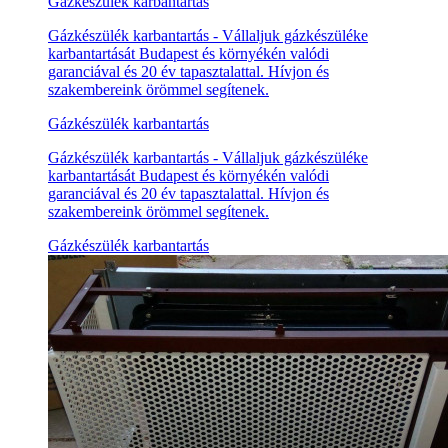
Gázkészülék karbantartás
Gázkészülék karbantartás - Vállaljuk gázkészüléke
karbantartását Budapest és környékén valódi
garanciával és 20 év tapasztalattal. Hívjon és
szakembereink örömmel segítenek.
Gázkészülék karbantartás
Gázkészülék karbantartás - Vállaljuk gázkészüléke
karbantartását Budapest és környékén valódi
garanciával és 20 év tapasztalattal. Hívjon és
szakembereink örömmel segítenek.
Gázkészülék karbantartás