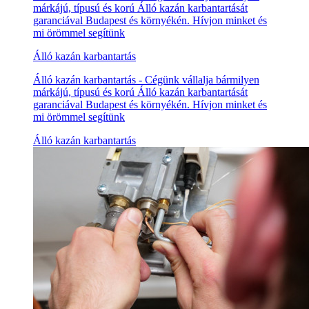
márkájú, típusú és korú Álló kazán karbantartását
garanciával Budapest és környékén. Hívjon minket és
mi örömmel segítünk
Álló kazán karbantartás
Álló kazán karbantartás - Cégünk vállalja bármilyen
márkájú, típusú és korú Álló kazán karbantartását
garanciával Budapest és környékén. Hívjon minket és
mi örömmel segítünk
Álló kazán karbantartás