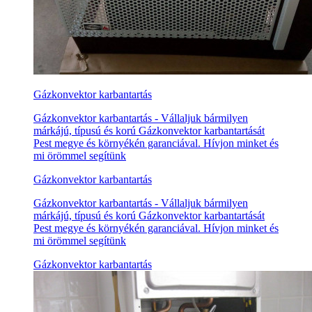
Gázkonvektor karbantartás
Gázkonvektor karbantartás - Vállaljuk bármilyen
márkájú, típusú és korú Gázkonvektor karbantartását
Pest megye és környékén garanciával. Hívjon minket és
mi örömmel segítünk
Gázkonvektor karbantartás
Gázkonvektor karbantartás - Vállaljuk bármilyen
márkájú, típusú és korú Gázkonvektor karbantartását
Pest megye és környékén garanciával. Hívjon minket és
mi örömmel segítünk
Gázkonvektor karbantartás