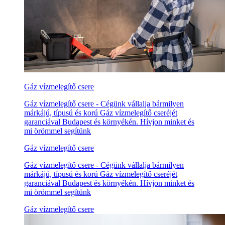
Gáz vízmelegítő csere
Gáz vízmelegítő csere - Cégünk vállalja bármilyen
márkájú, típusú és korú Gáz vízmelegítő cseréjét
garanciával Budapest és környékén. Hívjon minket és
mi örömmel segítünk
Gáz vízmelegítő csere
Gáz vízmelegítő csere - Cégünk vállalja bármilyen
márkájú, típusú és korú Gáz vízmelegítő cseréjét
garanciával Budapest és környékén. Hívjon minket és
mi örömmel segítünk
Gáz vízmelegítő csere