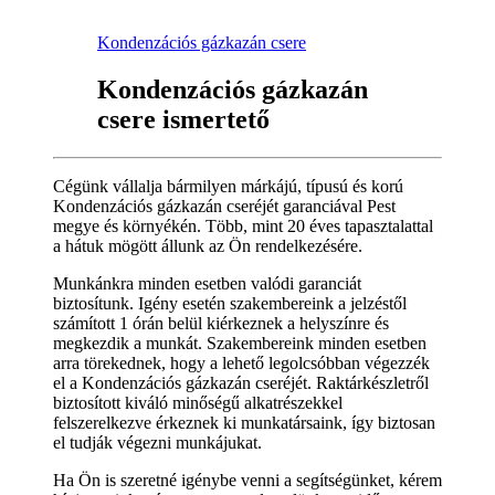
Kondenzációs gázkazán csere
Kondenzációs gázkazán
csere ismertető
Cégünk vállalja bármilyen márkájú, típusú és korú
Kondenzációs gázkazán cseréjét garanciával Pest
megye és környékén. Több, mint 20 éves tapasztalattal
a hátuk mögött állunk az Ön rendelkezésére.
Munkánkra minden esetben valódi garanciát
biztosítunk. Igény esetén szakembereink a jelzéstől
számított 1 órán belül kiérkeznek a helyszínre és
megkezdik a munkát. Szakembereink minden esetben
arra törekednek, hogy a lehető legolcsóbban végezzék
el a Kondenzációs gázkazán cseréjét. Raktárkészletről
biztosított kiváló minőségű alkatrészekkel
felszerelkezve érkeznek ki munkatársaink, így biztosan
el tudják végezni munkájukat.
Ha Ön is szeretné igénybe venni a segítségünket, kérem