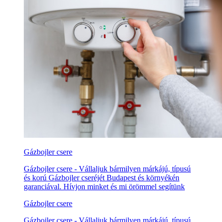
Gázbojler csere
Gázbojler csere - Vállaljuk bármilyen márkájú, típusú
és korú Gázbojler cseréjét Budapest és környékén
garanciával. Hívjon minket és mi örömmel segítünk
Gázbojler csere
Gázbojler csere - Vállaljuk bármilyen márkájú, típusú