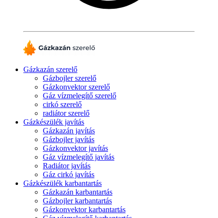
Gázkazán szerelő
Gázbojler szerelő
Gázkonvektor szerelő
Gáz vízmelegítő szerelő
cirkó szerelő
radiátor szerelő
Gázkészülék javítás
Gázkazán javítás
Gázbojler javítás
Gázkonvektor javítás
Gáz vízmelegítő javítás
Radiátor javítás
Gáz cirkó javítás
Gázkészülék karbantartás
Gázkazán karbantartás
Gázbojler karbantartás
Gázkonvektor karbantartás