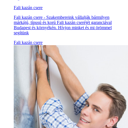
Fali kazán csere
Fali kazán csere - Szakembereink vállalják bármilyen
márkájú, típusú és korú Fali kazán cseréjét garanciával
Budapest és környékén. Hívjon minket és mi örömmel
segítünk
Fali kazán csere