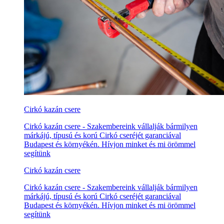
Cirkó kazán csere
Cirkó kazán csere - Szakembereink vállalják bármilyen
márkájú, típusú és korú Cirkó cseréjét garanciával
Budapest és környékén. Hívjon minket és mi örömmel
segítünk
Cirkó kazán csere
Cirkó kazán csere - Szakembereink vállalják bármilyen
márkájú, típusú és korú Cirkó cseréjét garanciával
Budapest és környékén. Hívjon minket és mi örömmel
segítünk