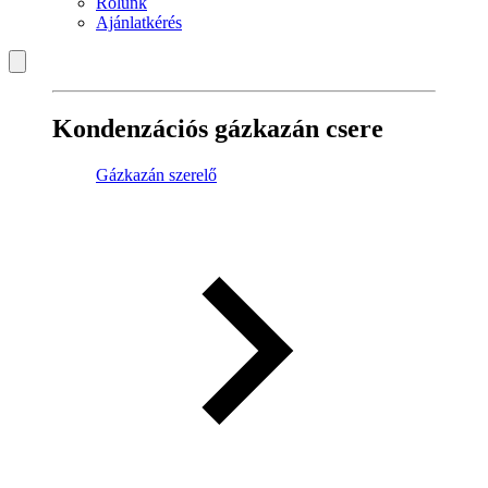
Rólunk
Ajánlatkérés
Kondenzációs gázkazán csere
Gázkazán szerelő