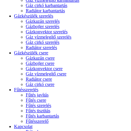
Gáz vízmelegítő karbantartás
Gáz cirkó karbantartás
Radiátor karbantartás
Gázkészülék szerelés
Gázkazán szerelés
Gázbojler szerelés
Gázkonvektor szerelés
Gáz vízmelegítő szerelés
Gáz cirkó szerelés
Radiátor szerelés
Gázkészülék csere
Gázkazán csere
Gázbojler csere
Gázkonvektor csere
Gáz vízmelegítő csere
Radiátor csere
Gáz cirkó csere
Fűtésszerelés
Fűtés javítás
Fűtés csere
Fűtés szerelés
Fűtés tisztítás
Fűtés karbantartás
Fűtésszerelő
Kapcsolat