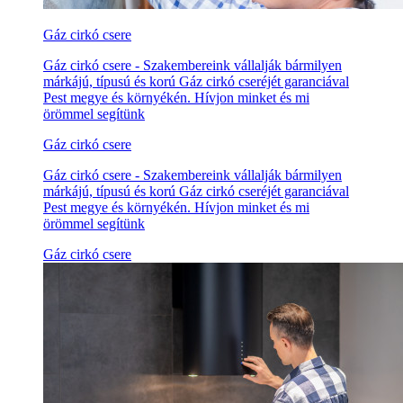
Gáz cirkó csere
Gáz cirkó csere - Szakembereink vállalják bármilyen
márkájú, típusú és korú Gáz cirkó cseréjét garanciával
Pest megye és környékén. Hívjon minket és mi
örömmel segítünk
Gáz cirkó csere
Gáz cirkó csere - Szakembereink vállalják bármilyen
márkájú, típusú és korú Gáz cirkó cseréjét garanciával
Pest megye és környékén. Hívjon minket és mi
örömmel segítünk
Gáz cirkó csere