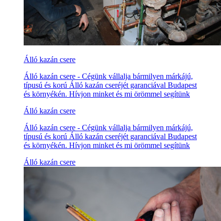
Álló kazán csere
Álló kazán csere - Cégünk vállalja bármilyen márkájú,
típusú és korú Álló kazán cseréjét garanciával Budapest
és környékén. Hívjon minket és mi örömmel segítünk
Álló kazán csere
Álló kazán csere - Cégünk vállalja bármilyen márkájú,
típusú és korú Álló kazán cseréjét garanciával Budapest
és környékén. Hívjon minket és mi örömmel segítünk
Álló kazán csere