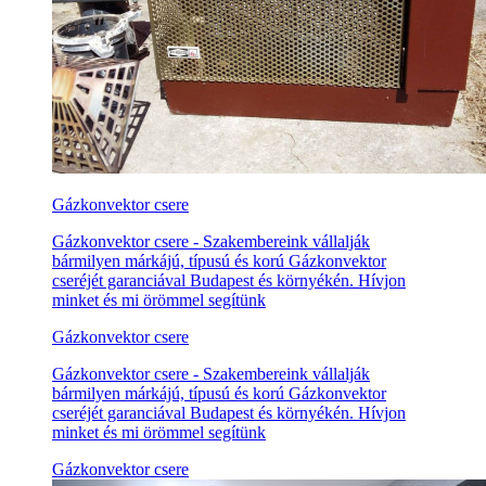
Gázkonvektor csere
Gázkonvektor csere - Szakembereink vállalják
bármilyen márkájú, típusú és korú Gázkonvektor
cseréjét garanciával Budapest és környékén. Hívjon
minket és mi örömmel segítünk
Gázkonvektor csere
Gázkonvektor csere - Szakembereink vállalják
bármilyen márkájú, típusú és korú Gázkonvektor
cseréjét garanciával Budapest és környékén. Hívjon
minket és mi örömmel segítünk
Gázkonvektor csere