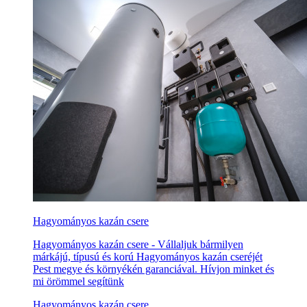
Hagyományos kazán csere
Hagyományos kazán csere - Vállaljuk bármilyen
márkájú, típusú és korú Hagyományos kazán cseréjét
Pest megye és környékén garanciával. Hívjon minket és
mi örömmel segítünk
Hagyományos kazán csere