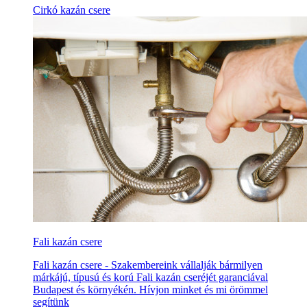
Cirkó kazán csere
Fali kazán csere
Fali kazán csere - Szakembereink vállalják bármilyen
márkájú, típusú és korú Fali kazán cseréjét garanciával
Budapest és környékén. Hívjon minket és mi örömmel
segítünk