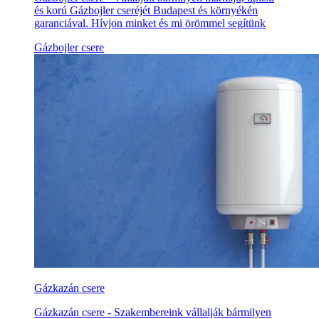
és korú Gázbojler cseréjét Budapest és környékén
garanciával. Hívjon minket és mi örömmel segítünk
Gázbojler csere
Gázkazán csere
Gázkazán csere - Szakembereink vállalják bármilyen