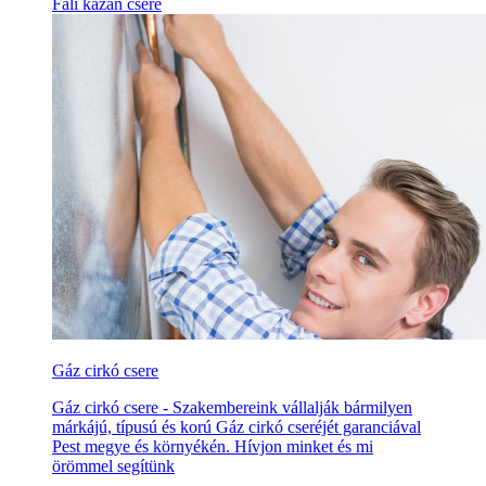
Fali kazán csere
Gáz cirkó csere
Gáz cirkó csere - Szakembereink vállalják bármilyen
márkájú, típusú és korú Gáz cirkó cseréjét garanciával
Pest megye és környékén. Hívjon minket és mi
örömmel segítünk