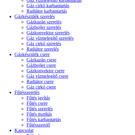
Gáz vízmelegítő karbantartás
Gáz cirkó karbantartás
Radiátor karbantartás
Gázkészülék szerelés
Gázkazán szerelés
Gázbojler szerelés
Gázkonvektor szerelés
Gáz vízmelegítő szerelés
Gáz cirkó szerelés
Radiátor szerelés
Gázkészülék csere
Gázkazán csere
Gázbojler csere
Gázkonvektor csere
Gáz vízmelegítő csere
Radiátor csere
Gáz cirkó csere
Fűtésszerelés
Fűtés javítás
Fűtés csere
Fűtés szerelés
Fűtés tisztítás
Fűtés karbantartás
Fűtésszerelő
Kapcsolat