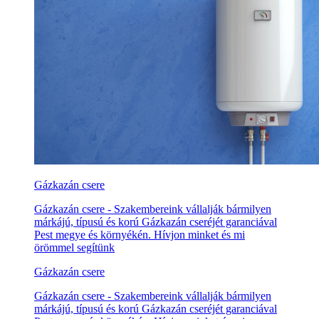
Gázkazán csere
Gázkazán csere - Szakembereink vállalják bármilyen
márkájú, típusú és korú Gázkazán cseréjét garanciával
Pest megye és környékén. Hívjon minket és mi
örömmel segítünk
Gázkazán csere
Gázkazán csere - Szakembereink vállalják bármilyen
márkájú, típusú és korú Gázkazán cseréjét garanciával