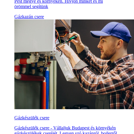
Pest megye és környékén. Hívjon minket és mi
örömmel segítünk
Gázkazán csere
Gázkészülék csere
Gázkészülék csere - Vállaljuk Budapest és környékén
gázkészülékek cseréjét. Legyen szó kazánról, bojlerről