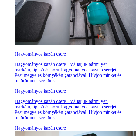
Hagyományos kazán csere
Hagyományos kazán csere - Vállaljuk bármilyen
márkájú, típusú és korú Hagyományos kazán cseréjét
Pest megye és környékén garanciával. Hívjon minket és
mi örömmel segítünk
Hagyományos kazán csere
Hagyományos kazán csere - Vállaljuk bármilyen
márkájú, típusú és korú Hagyományos kazán cseréjét
Pest megye és környékén garanciával. Hívjon minket és
mi örömmel segítünk
Hagyományos kazán csere