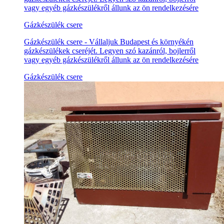
vagy egyéb gázkészülékről állunk az ön rendelkezésére
Gázkészülék csere
Gázkészülék csere - Vállaljuk Budapest és környékén
gázkészülékek cseréjét. Legyen szó kazánról, bojlerről
vagy egyéb gázkészülékről állunk az ön rendelkezésére
Gázkészülék csere