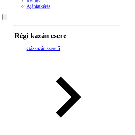
Rólunk
Ajánlatkérés
Régi kazán csere
Gázkazán szerelő