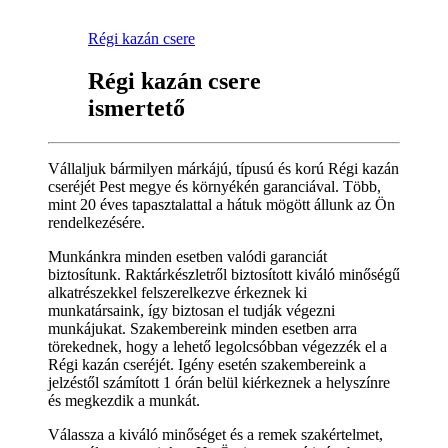
Régi kazán csere
Régi kazán csere
ismertető
Vállaljuk bármilyen márkájú, típusú és korú Régi kazán
cseréjét Pest megye és környékén garanciával. Több,
mint 20 éves tapasztalattal a hátuk mögött állunk az Ön
rendelkezésére.
Munkánkra minden esetben valódi garanciát
biztosítunk. Raktárkészletről biztosított kiváló minőségű
alkatrészekkel felszerelkezve érkeznek ki
munkatársaink, így biztosan el tudják végezni
munkájukat. Szakembereink minden esetben arra
törekednek, hogy a lehető legolcsóbban végezzék el a
Régi kazán cseréjét. Igény esetén szakembereink a
jelzéstől számított 1 órán belül kiérkeznek a helyszínre
és megkezdik a munkát.
Válassza a kiváló minőséget és a remek szakértelmet,