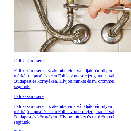
Fali kazán csere
Fali kazán csere - Szakembereink vállalják bármilyen
márkájú, típusú és korú Fali kazán cseréjét garanciával
Budapest és környékén. Hívjon minket és mi örömmel
segítünk
Fali kazán csere
Fali kazán csere - Szakembereink vállalják bármilyen
márkájú, típusú és korú Fali kazán cseréjét garanciával
Budapest és környékén. Hívjon minket és mi örömmel
segítünk