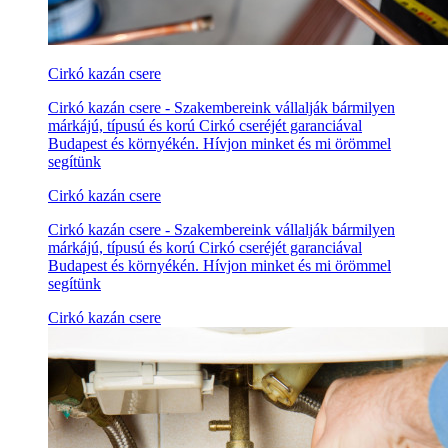
Cirkó kazán csere
Cirkó kazán csere - Szakembereink vállalják bármilyen
márkájú, típusú és korú Cirkó cseréjét garanciával
Budapest és környékén. Hívjon minket és mi örömmel
segítünk
Cirkó kazán csere
Cirkó kazán csere - Szakembereink vállalják bármilyen
márkájú, típusú és korú Cirkó cseréjét garanciával
Budapest és környékén. Hívjon minket és mi örömmel
segítünk
Cirkó kazán csere