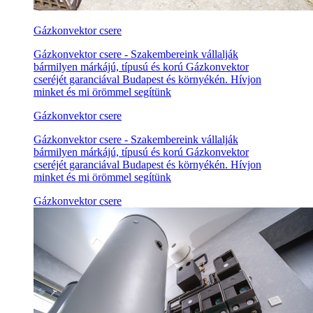
Gázkonvektor csere
Gázkonvektor csere - Szakembereink vállalják
bármilyen márkájú, típusú és korú Gázkonvektor
cseréjét garanciával Budapest és környékén. Hívjon
minket és mi örömmel segítünk
Gázkonvektor csere
Gázkonvektor csere - Szakembereink vállalják
bármilyen márkájú, típusú és korú Gázkonvektor
cseréjét garanciával Budapest és környékén. Hívjon
minket és mi örömmel segítünk
Gázkonvektor csere