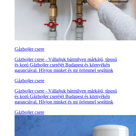
Gázbojler csere
Gázbojler csere - Vállaljuk bármilyen márkájú, típusú
és korú Gázbojler cseréjét Budapest és környékén
garanciával. Hívjon minket és mi örömmel segítünk
Gázbojler csere
Gázbojler csere - Vállaljuk bármilyen márkájú, típusú
és korú Gázbojler cseréjét Budapest és környékén
garanciával. Hívjon minket és mi örömmel segítünk
Gázbojler csere