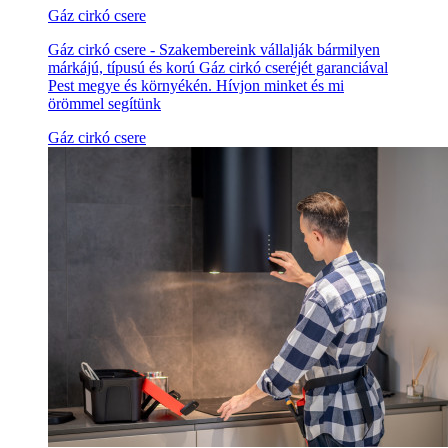
Gáz cirkó csere
Gáz cirkó csere - Szakembereink vállalják bármilyen
márkájú, típusú és korú Gáz cirkó cseréjét garanciával
Pest megye és környékén. Hívjon minket és mi
örömmel segítünk
Gáz cirkó csere