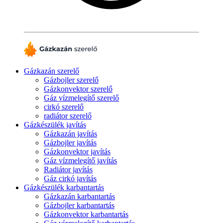
Gázkazán szerelő
Gázbojler szerelő
Gázkonvektor szerelő
Gáz vízmelegítő szerelő
cirkó szerelő
radiátor szerelő
Gázkészülék javítás
Gázkazán javítás
Gázbojler javítás
Gázkonvektor javítás
Gáz vízmelegítő javítás
Radiátor javítás
Gáz cirkó javítás
Gázkészülék karbantartás
Gázkazán karbantartás
Gázbojler karbantartás
Gázkonvektor karbantartás